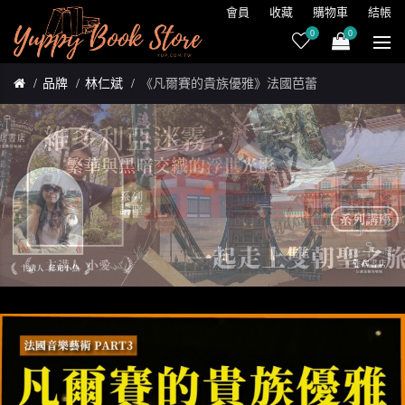
會員
收藏
購物車
結帳
0
0
品牌
林仁斌
《凡爾賽的貴族優雅》法國芭蕾