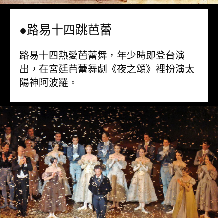
●路易十四跳芭蕾
路易十四熱愛芭蕾舞，年少時即登台演
出，在宮廷芭蕾舞劇《夜之頌》裡扮演太
陽神阿波羅。