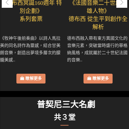
《德布西冥誕160週年 特
《法國音樂二十世紀英
別企劃》
雄人物》
系列套票
德布西 從生平到創作全
解析
《牧神午後前奏曲》以詩人馬拉
德布西融入帶有東方異國文化的
美的同名詩作為靈感，結合甘美
音樂元素，突破當時盛行的華格
朗音樂，創造出夢境多層次的朦
納風格，成就屬於二十世紀法國
朧美感..
的音樂..
瞭解更多
瞭解更多
普契尼三大名劇
共３堂