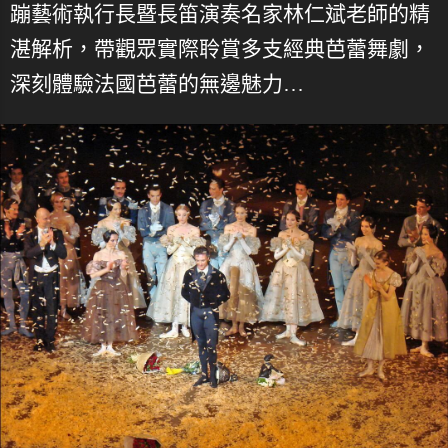
蹦藝術執行長暨長笛演奏名家林仁斌老師的精
湛解析，帶觀眾實際聆賞多支經典芭蕾舞劇，
深刻體驗法國芭蕾的無邊魅力…