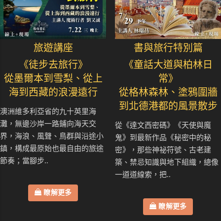
旅遊講座
書與旅行特別篇
《徒步去旅行》
《童話大道與柏林日
從墨爾本到雪梨、從上
常》
海到西藏的浪漫遠行
從格林森林、塗鴉圍牆
到北德港都的風景散步
澳洲維多利亞省的九十英里海
灘，無邊沙岸一路鋪向海天交
從《達文西密碼》《天使與魔
界，海浪、風聲、鳥群與沿途小
鬼》到最新作品《秘密中的秘
鎮，構成最原始也最自由的旅途
密》，那些神祕符號、古老建
節奏；當腳步..
築、禁忌知識與地下組織，總像
一道道線索，把..
瞭解更多
瞭解更多