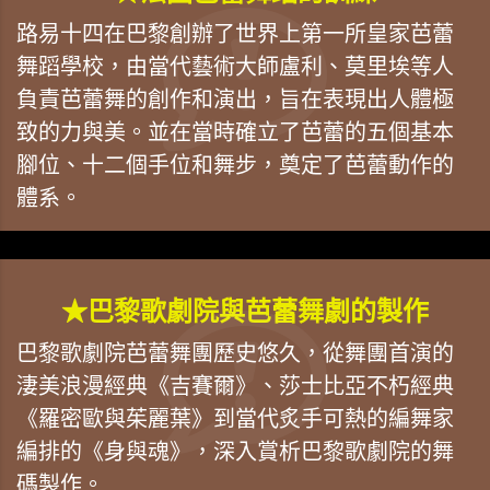
路易十四在巴黎創辦了世界上第一所皇家芭蕾
舞蹈學校，由當代藝術大師盧利、莫里埃等人
負責芭蕾舞的創作和演出，旨在表現出人體極
致的力與美。並在當時確立了芭蕾的五個基本
腳位、十二個手位和舞步，奠定了芭蕾動作的
體系。
★巴黎歌劇院與芭蕾舞劇的製作
巴黎歌劇院芭蕾舞團歷史悠久，從舞團首演的
淒美浪漫經典《吉賽爾》、莎士比亞不朽經典
《羅密歐與茱麗葉》到當代炙手可熱的編舞家
編排的《身與魂》，深入賞析巴黎歌劇院的舞
碼製作。