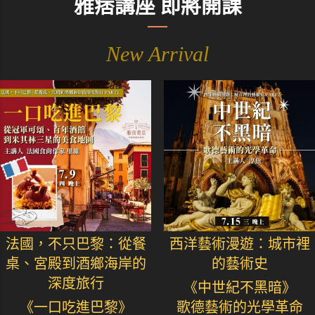
雅痞講座 即將開課
New Arrival
法國，不只巴黎：從餐
西洋藝術漫遊：城市裡
桌、宮殿到酒鄉海岸的
的藝術史
深度旅行
《中世紀不黑暗》
《一口吃進巴黎》
歌德藝術的光學革命