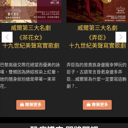
威爾第三大名劇
威爾第三大名劇
《茶花女》
《弄臣》
十九世紀美聲寫實歌劇
十九世紀美聲寫實歌劇
巴黎高級交際花絕望而優美的詠
弄臣指的是貴族身邊寵幸狎玩的
嘆，雙頰因為肺結核染上紅暈，
臣子，古語常言昏君身邊多弄
她的隨身妝扮總是帶著一束茶
臣…威爾第為什麼一定要寫這齣
花..
劇？..
瞭解更多
瞭解更多