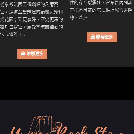
性的存在感震住？當布魯內列斯
從象徵法國王權巔峰的凡爾賽
基把不可能的穹頂推上城市天際
宮，走進金碧輝煌的鏡廳與幾何
線，歐洲..
式花園；到更寧靜、歷史更深的
楓丹白露宮，感受拿破崙鍾愛的
法式優雅，..
瞭解更多
瞭解更多