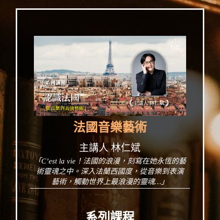
法國音樂藝術
主講人 林仁斌
「C’est la vie！法國的浪漫，刻寫在她永恆的藝
術靈魂之中。深入法蘭西國度，從音樂到表演
藝術，觸動世界上最浪漫的靈魂…」
系列課程