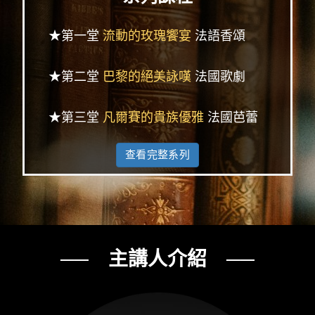
★第一堂
流動的玫瑰饗宴
法語香頌
★第二堂
巴黎的絕美詠嘆
法國歌劇
★第三堂
凡爾賽的貴族優雅
法國芭蕾
查看完整系列
── 主講人介紹 ──