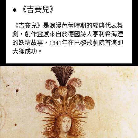
● 《吉賽兒》
《吉賽兒》是浪漫芭蕾時期的經典代表舞
劇，創作靈感來自於德國詩人亨利希海涅
的妖精故事，1841年在巴黎歌劇院首演即
大獲成功。