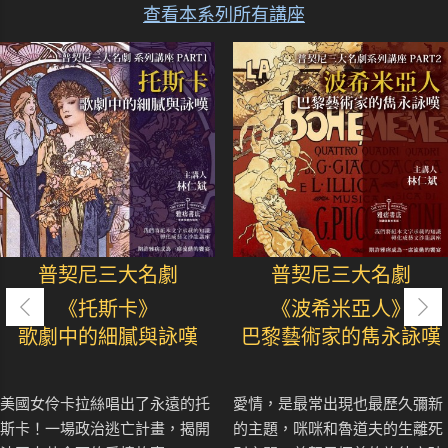
查看本系列所有講座
普契尼三大名劇
普契尼三大名劇
《托斯卡》
《波希米亞人》
歌劇中的細膩與詠嘆
巴黎藝術家的雋永詠嘆
美國女伶卡拉絲唱出了永遠的托
愛情，是最常出現也最歷久彌新
斯卡！一場政治逃亡計畫，揭開
的主題，咪咪和魯道夫的生離死