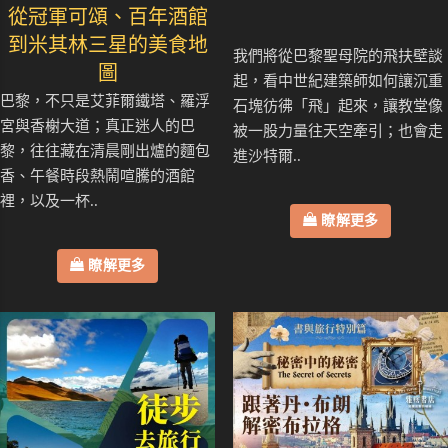
從冠軍可頌、百年酒館
到米其林三星的美食地
我們將從巴黎聖母院的飛扶壁談
圖
起，看中世紀建築師如何讓沉重
巴黎，不只是艾菲爾鐵塔、羅浮
石塊彷彿「飛」起來，讓教堂像
宮與香榭大道；真正迷人的巴
被一股力量往天空牽引；也會走
黎，往往藏在清晨剛出爐的麵包
進沙特爾..
香、午餐時段熱鬧喧騰的酒館
裡，以及一杯..
瞭解更多
瞭解更多