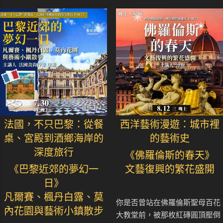
法國，不只巴黎：從餐
西洋藝術漫遊：城市裡
桌、宮殿到酒鄉海岸的
的藝術史
深度旅行
《佛羅倫斯的春天》
《巴黎近郊的夢幻一
文藝復興的繁花盛開
日》
凡爾賽、楓丹白露、莫
你是否曾站在佛羅倫斯聖母百花
內花園與藝術小鎮散步
大教堂前，被那枚紅磚圓頂壓倒