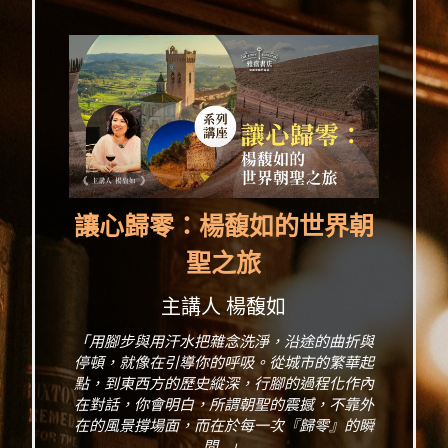
讓心歸零：楊馥如的世界朝
聖之旅
主講人 楊馥如
「用腳步與用汗水把雜念洗淨，沿途的曲折與
停頓，就像在引導你的呼吸。從城市的繁華起
點，到東西方的歷史縱深，行腳的過程化作內
在對話，你會明白，所謂朝聖的震撼，不靠外
在的風景撐場面，而在於每一次『歸零』的瞬
間...」