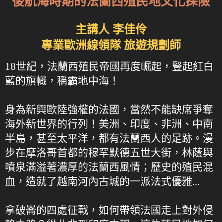
後航海時期的法蘭西殖民地文化探險
主講人 李佳伶
專業歐洲線領隊 旅遊規劃師
18世紀，法蘭西殖民帝國再度崛起，豎起紅白
藍的旗幟，稱霸地中海！
身為新興歐陸強權的法國，當然不能缺席爭奪
海外新世界的行列！美洲、印度、非洲、中南
半島，甚至太平洋，都有法蘭西人的足跡。漫
步在摩洛哥首都的穆罕默德五世大街，林蔭與
噴泉滿溢著濃厚的法蘭西風情；歷史的殖民混
血，造就了越南河內古城的一派法式優雅...
拿破崙的四處征戰，如何帶領法國走上對外侵