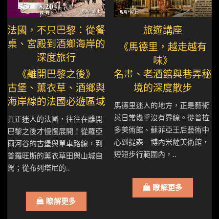
法國，不只巴黎：從餐
旅遊講座
桌、宮殿到酒鄉海岸的
《馬德里，越走越有
深度旅行
味》
《離開巴黎之後》
名畫、老酒館與巷弄秘
古堡、薰衣草、酒鄉與
境的深度散步
海岸線的法國必遊區域
馬德里迷人的地方，正是藝術
與日常幾乎沒有界線。從普拉
真正迷人的法國，往往在離開
多美術館、蘇菲亞王后藝術中
巴黎之後才慢慢展開！從羅亞
心到提森－博內米薩美術館，
爾河谷的古堡與單車路線，到
短短步行範圍內，..
普羅旺斯的薰衣草田與山城自
駕；從布列塔尼的..
瞭解更多
瞭解更多