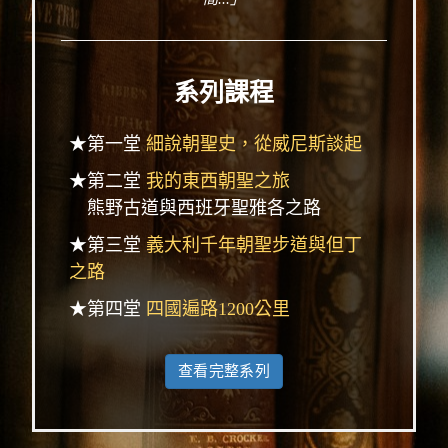
系列課程
★第一堂
細說朝聖史，從威尼斯談起
★第二堂
我的東西朝聖之旅
熊野古道與西班牙聖雅各之路
★第三堂
義大利千年朝聖步道與但丁
之路
★第四堂
四國遍路1200公里
查看完整系列