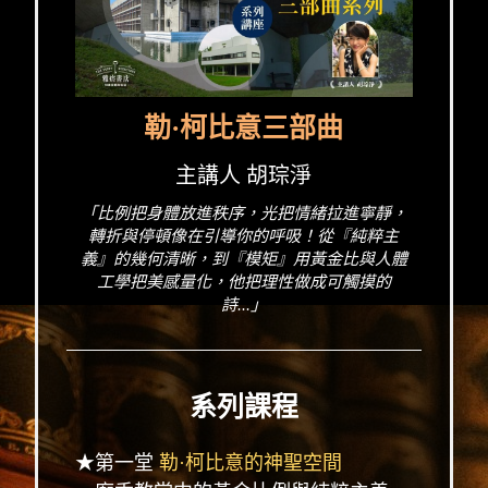
勒·柯比意三部曲
主講人 胡琮淨
「比例把身體放進秩序，光把情緒拉進寧靜，
轉折與停頓像在引導你的呼吸！從『純粹主
義』的幾何清晰，到『模矩』用黃金比與人體
工學把美感量化，他把理性做成可觸摸的
詩...」
系列課程
★第一堂
勒·柯比意的神聖空間