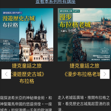
查看本系列所有講座
捷克童話之旅
捷克童話之旅
《漫遊歷史古城》
《漫步布拉格老城》
布拉格
走入老城區廣場，推開布拉格之
窺探波希米亞的神秘煉金術，和
窗，看見歷史古城風起雲湧的浪
神聖羅馬帝國的悠遠徬徨。一座
漫..
城市，如何演繹一千年的歐洲建