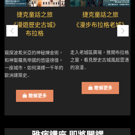
捷克童話之旅
捷克童話之旅
《漫遊歷史古城》
《漫步布拉格老城》
布拉格
走入老城區廣場，推開布拉格
窺探波希米亞的神秘煉金術，
之窗，看見歷史古城風起雲湧
和神聖羅馬帝國的悠遠徬徨。
的浪漫..
一座城市，如何演繹一千年的
歐洲建築史..
瞭解更多
瞭解更多
雅痞講座 即將開課