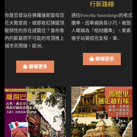
行新路線
你是否曾站在佛羅倫斯聖母百
通往Forcella Sassolungo的老式
花大教堂前，被那枚紅磚圓頂
纜車，因車廂狹長小巧，被旅
壓倒性的存在感震住？當布魯
人暱稱為「棺材纜車」。乘客
內列斯基把不可能的穹頂推上
幾乎站著搭完全程，車..
城市天際線，歐洲..
瞭解更多
瞭解更多