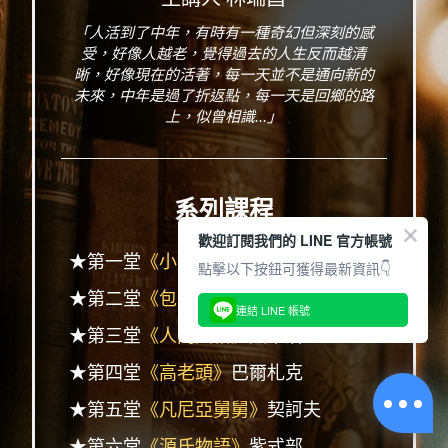
「人活到了中年，有時有一種奇幻但深刻的感
受，好像人越老，覺得過去的人生反而越清
晰，好像現在的活著，每一天並不是通向新的
未來，中年是過了折返點，每一天是回鄉的路
上，似曾相識...」
系列課程
歡迎訂閱我們的 LINE 官方帳號
★第一堂
《小王子》
聖修伯里
點擊以下按鈕可獲得最新資訊👇
★第二堂
《包法利夫人》
福樓拜
連結 LINE 帳號
★第三堂
《人間失格》
太宰治
★第四堂
《高老頭》
巴爾札克
★第五堂
《凡尼亞舅舅》
契訶夫
★第六堂
《源氏物語》
紫式部