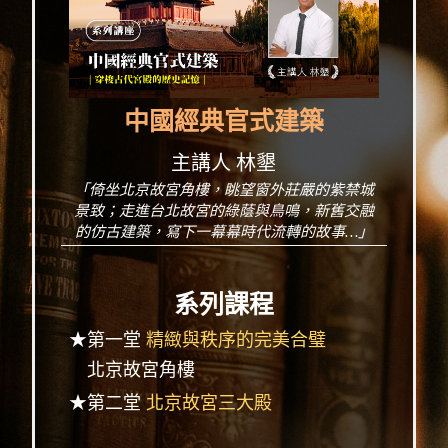
中國經典官式建築
主講人 林墾
「倚坐北京故宮角樓，眺望窗外莊嚴的紫禁城
景致；走進台北故宮的綠蔭與鳥鳴，新舊交融
的仿古建築，寫下一幕幕時代流轉的故事…」
系列課程
★第一堂
精緻與秩序的完美合璧
北京故宮角樓
★第二堂
北京故宮三大殿