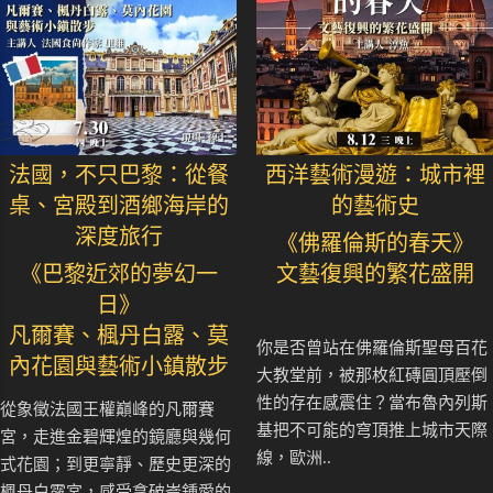
法國，不只巴黎：從餐
西洋藝術漫遊：城市裡
桌、宮殿到酒鄉海岸的
的藝術史
深度旅行
《佛羅倫斯的春天》
《巴黎近郊的夢幻一
文藝復興的繁花盛開
日》
凡爾賽、楓丹白露、莫
你是否曾站在佛羅倫斯聖母百花
內花園與藝術小鎮散步
大教堂前，被那枚紅磚圓頂壓倒
性的存在感震住？當布魯內列斯
從象徵法國王權巔峰的凡爾賽
基把不可能的穹頂推上城市天際
宮，走進金碧輝煌的鏡廳與幾何
線，歐洲..
式花園；到更寧靜、歷史更深的
楓丹白露宮，感受拿破崙鍾愛的