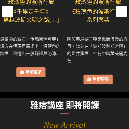
玫瑰色的波斯行旅
玫瑰色的波斯行旅
《千里走千年》
《玫瑰色的波斯行旅》
穿越波斯文明之路[上]
系列套票
最耀眼的寶石「伊瑪目清真寺」
阿契美尼德王朝憂傷而浪漫的歲
鑲嵌在伊瑪目廣場上，深藍色的
月，鐫刻在「波斯波利斯宮殿」
牆垣，滲透出一股靜謐與沁涼..
的斷井頹垣，神祕中暗藏美麗光
芒..
瞭解更多
瞭解更多
雅痞講座 即將開課
New Arrival