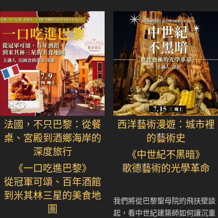
法國，不只巴黎：從餐
西洋藝術漫遊：城市裡
桌、宮殿到酒鄉海岸的
的藝術史
深度旅行
《中世紀不黑暗》
《一口吃進巴黎》
歌德藝術的光學革命
從冠軍可頌、百年酒館
到米其林三星的美食地
我們將從巴黎聖母院的飛扶壁談
圖
起，看中世紀建築師如何讓沉重