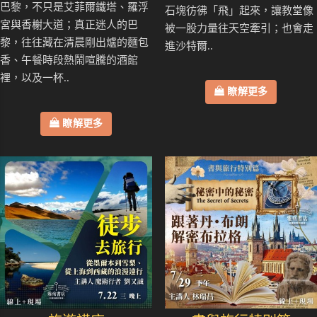
巴黎，不只是艾菲爾鐵塔、羅浮
石塊彷彿「飛」起來，讓教堂像
宮與香榭大道；真正迷人的巴
被一股力量往天空牽引；也會走
黎，往往藏在清晨剛出爐的麵包
進沙特爾..
香、午餐時段熱鬧喧騰的酒館
裡，以及一杯..
瞭解更多
瞭解更多