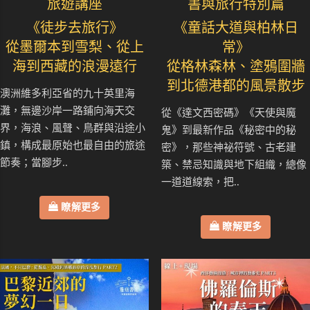
旅遊講座
書與旅行特別篇
《徒步去旅行》
《童話大道與柏林日
從墨爾本到雪梨、從上
常》
海到西藏的浪漫遠行
從格林森林、塗鴉圍牆
到北德港都的風景散步
澳洲維多利亞省的九十英里海
灘，無邊沙岸一路鋪向海天交
從《達文西密碼》《天使與魔
界，海浪、風聲、鳥群與沿途小
鬼》到最新作品《秘密中的秘
鎮，構成最原始也最自由的旅途
密》，那些神祕符號、古老建
節奏；當腳步..
築、禁忌知識與地下組織，總像
一道道線索，把..
瞭解更多
瞭解更多