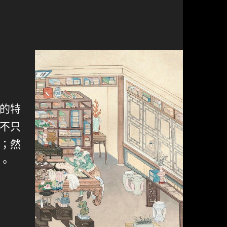
的特
不只
；然
。