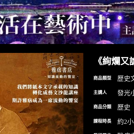
《絢爛又
歷史
商品類型
發光
主講人
歷史
商品分類
約2
課程時長