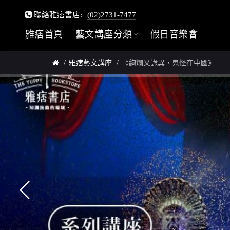
聯絡雅痞書店:
(02)2731-7477
雅痞首頁
藝文講座分類
假日音樂會
雅痞藝文講座
《絢爛又詭異，鬼怪在中國》