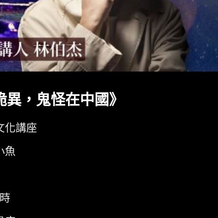
詭異，鬼怪在中國》
文化講座
小魚
小時