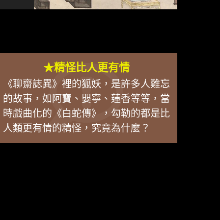
★精怪比人更有情
《聊齋誌異》裡的狐妖，是許多人難忘
的故事，如阿寶、嬰寧、蓮香等等，當
時戲曲化的《白蛇傳》，勾勒的都是比
人類更有情的精怪，究竟為什麼？