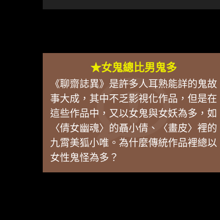
★女鬼總比男鬼多
《聊齋誌異》是許多人耳熟能詳的鬼故
事大成，其中不乏影視化作品，但是在
這些作品中，又以女鬼與女妖為多，如
〈倩女幽魂〉的聶小倩、〈畫皮〉裡的
九霄美狐小唯。為什麼傳統作品裡總以
女性鬼怪為多？