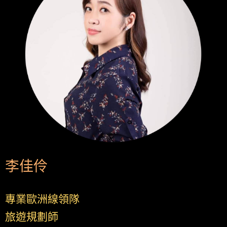
李佳伶
專業歐洲線領隊
旅遊規劃師