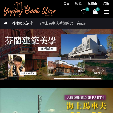
會員
收藏
購物車
結帳
0
0
雅痞藝文講座
《海上馬車夫荷蘭的異軍突起》