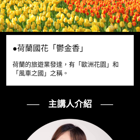
●荷蘭國花「鬱金香」
荷蘭的旅遊業發達，有「歐洲花園」和
「風車之國」之稱。
── 主講人介紹 ──