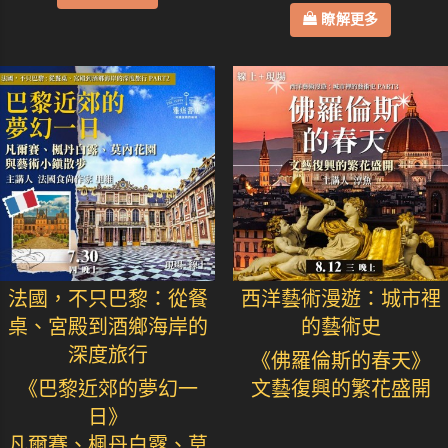
瞭解更多
法國，不只巴黎：從餐
西洋藝術漫遊：城市裡
桌、宮殿到酒鄉海岸的
的藝術史
深度旅行
《佛羅倫斯的春天》
《巴黎近郊的夢幻一
文藝復興的繁花盛開
日》
凡爾賽、楓丹白露、莫