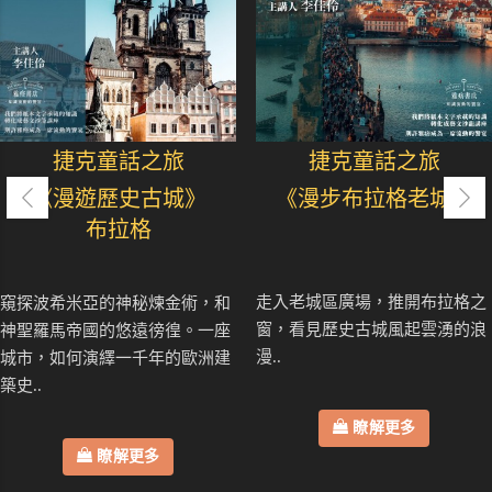
捷克童話之旅
捷克童話之旅
《漫遊歷史古城》
《漫步布拉格老城》
布拉格
走入老城區廣場，推開布拉格之
窺探波希米亞的神秘煉金術，和
窗，看見歷史古城風起雲湧的浪
神聖羅馬帝國的悠遠徬徨。一座
漫..
城市，如何演繹一千年的歐洲建
築史..
瞭解更多
瞭解更多