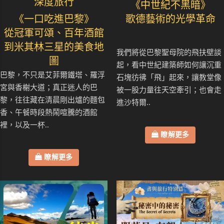
深度旅行
《中世紀不黑暗》
《一口吃進巴黎》
歌德藝術的光學革命
從冠軍可頌、百年酒館
到米其林三星的美食地
我們將從巴黎聖母院的飛扶壁談
圖
起，看中世紀建築師如何讓沉重
巴黎，不只是艾菲爾鐵塔、羅浮
石塊彷彿「飛」起來，讓教堂像
宮與香榭大道；真正迷人的巴
被一股力量往天空牽引；也會走
黎，往往藏在清晨剛出爐的麵包
進沙特爾..
香、午餐時段熱鬧喧騰的酒館
裡，以及一杯..
瞭解更多
瞭解更多