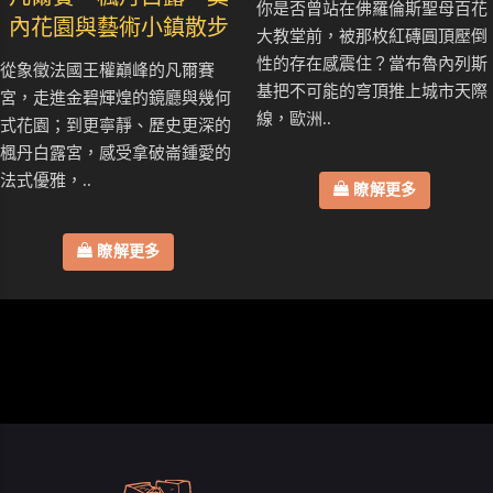
你是否曾站在佛羅倫斯聖母百花
內花園與藝術小鎮散步
大教堂前，被那枚紅磚圓頂壓倒
性的存在感震住？當布魯內列斯
從象徵法國王權巔峰的凡爾賽
基把不可能的穹頂推上城市天際
宮，走進金碧輝煌的鏡廳與幾何
線，歐洲..
式花園；到更寧靜、歷史更深的
楓丹白露宮，感受拿破崙鍾愛的
法式優雅，..
瞭解更多
瞭解更多