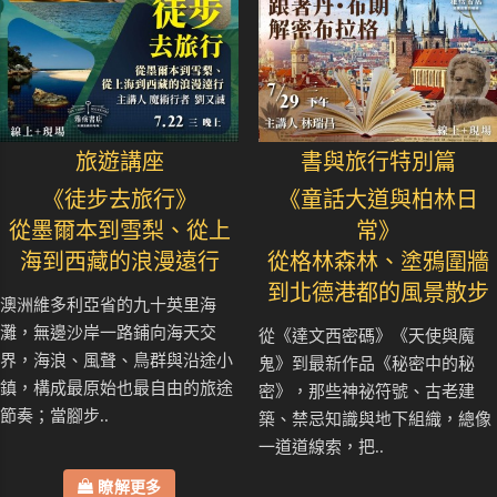
旅遊講座
書與旅行特別篇
《徒步去旅行》
《童話大道與柏林日
從墨爾本到雪梨、從上
常》
海到西藏的浪漫遠行
從格林森林、塗鴉圍牆
到北德港都的風景散步
澳洲維多利亞省的九十英里海
灘，無邊沙岸一路鋪向海天交
從《達文西密碼》《天使與魔
界，海浪、風聲、鳥群與沿途小
鬼》到最新作品《秘密中的秘
鎮，構成最原始也最自由的旅途
密》，那些神祕符號、古老建
節奏；當腳步..
築、禁忌知識與地下組織，總像
一道道線索，把..
瞭解更多