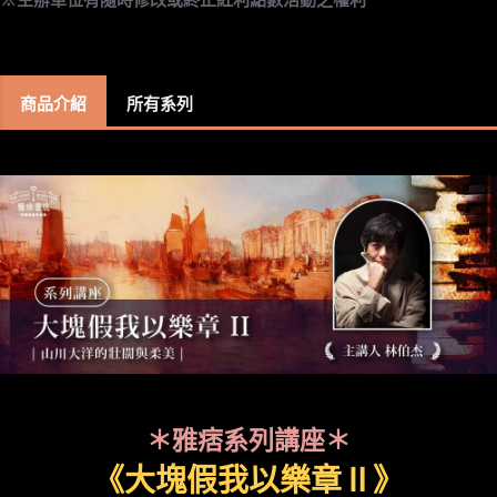
商品介紹
所有系列
＊雅痞系列講座＊
《大塊假我以樂章Ⅱ》