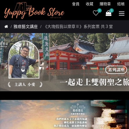
會員
收藏
購物車
結帳
0
0
雅痞藝文講座
《大塊假我以樂章Ⅱ》系列套票 共３堂