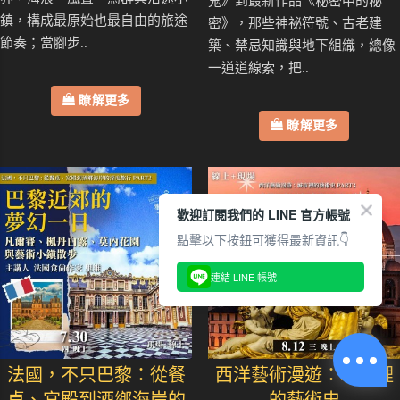
鬼》到最新作品《秘密中的秘
鎮，構成最原始也最自由的旅途
密》，那些神祕符號、古老建
節奏；當腳步..
築、禁忌知識與地下組織，總像
一道道線索，把..
瞭解更多
瞭解更多
歡迎訂閱我們的 LINE 官方帳號
點擊以下按鈕可獲得最新資訊👇
連結 LINE 帳號
法國，不只巴黎：從餐
西洋藝術漫遊：城市裡