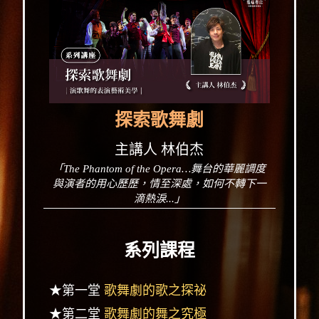
探索歌舞劇
主講人 林伯杰
「The Phantom of the Opera…舞台的華麗調度
與演者的用心歷歷，情至深處，如何不轉下一
滴熱淚...」
系列課程
★第一堂
歌舞劇的歌之探祕
★第二堂
歌舞劇的舞之究極