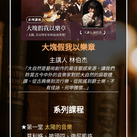
大塊假我以樂章
主講人 林伯杰
「大自然是藝術創作的最佳靈感來源，讓我們
聆賞古今中外的音樂家對於大自然的謳歌禮
讚，從古典樂到流行樂、從民謠到爵士樂，不
有佳詠，何申雅懷...」
系列課程
★第一堂
太陽的音樂
葛利格、披頭四、強尼凱許