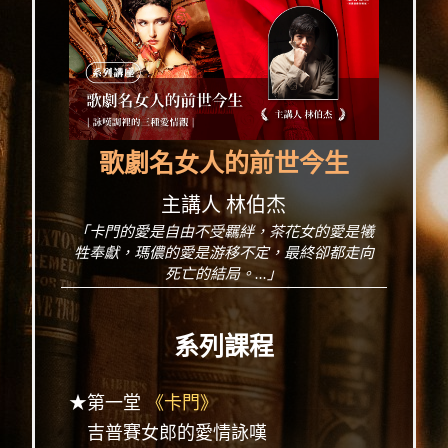
歌劇名女人的前世今生
主講人 林伯杰
「卡門的愛是自由不受羈絆，茶花女的愛是犧
牲奉獻，瑪儂的愛是游移不定，最終卻都走向
死亡的結局。...」
系列課程
★第一堂
《卡門》
吉普賽女郎的愛情詠嘆