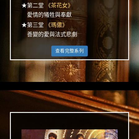
★第二堂
《茶花女》
愛情的犧牲與奉獻
★第三堂
《瑪儂》
善變的愛與法式悲劇
查看完整系列