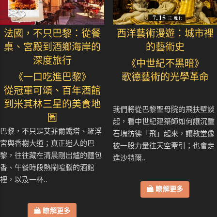
法國，不只巴黎：從餐
西洋藝術漫遊：城市裡
桌、宮殿到酒鄉海岸的
的藝術史
深度旅行
《中世紀不黑暗》
《一口吃進巴黎》
歌德藝術的光學革命
從冠軍可頌、百年酒館
到米其林三星的美食地
我們將從巴黎聖母院的飛扶壁談
圖
起，看中世紀建築師如何讓沉重
巴黎，不只是艾菲爾鐵塔、羅浮
石塊彷彿「飛」起來，讓教堂像
宮與香榭大道；真正迷人的巴
被一股力量往天空牽引；也會走
黎，往往藏在清晨剛出爐的麵包
進沙特爾..
香、午餐時段熱鬧喧騰的酒館
裡，以及一杯..
瞭解更多
瞭解更多