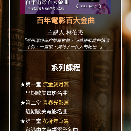
百年電影百大金曲
主講人 林伯杰
「從西洋經典的華麗歌舞，到華語歌曲的情深
不悔，一首歌，彌封了一代人的記憶...」
系列課程
★第一堂
流金歲月篇
早期歐美電影名曲
★第二堂
青春光影篇
近期歐美電影名曲
★第三堂
花樣年華篇
台港中之華語電影名曲