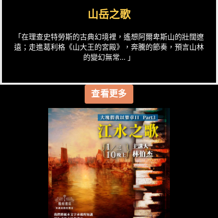
山岳之歌
「在理查史特勞斯的古典幻境裡，遙想阿爾卑斯山的壯闊遼
遠；走進葛利格《山大王的宮殿》，奔騰的節奏，預言山林
的變幻無常... 」
查看更多