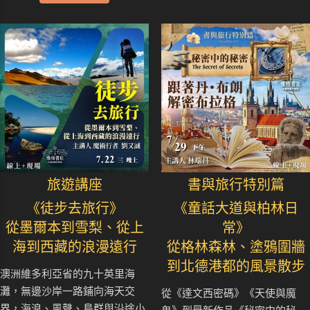
旅遊講座
書與旅行特別篇
《徒步去旅行》
《童話大道與柏林日
從墨爾本到雪梨、從上
常》
海到西藏的浪漫遠行
從格林森林、塗鴉圍牆
到北德港都的風景散步
澳洲維多利亞省的九十英里海
灘，無邊沙岸一路鋪向海天交
從《達文西密碼》《天使與魔
界，海浪、風聲、鳥群與沿途小