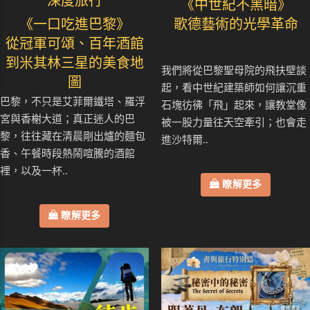
深度旅行
《中世紀不黑暗》
《一口吃進巴黎》
歌德藝術的光學革命
從冠軍可頌、百年酒館
到米其林三星的美食地
我們將從巴黎聖母院的飛扶壁談
圖
起，看中世紀建築師如何讓沉重
巴黎，不只是艾菲爾鐵塔、羅浮
石塊彷彿「飛」起來，讓教堂像
宮與香榭大道；真正迷人的巴
被一股力量往天空牽引；也會走
黎，往往藏在清晨剛出爐的麵包
進沙特爾..
香、午餐時段熱鬧喧騰的酒館
裡，以及一杯..
瞭解更多
瞭解更多