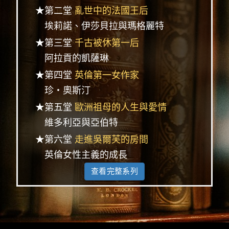
★第二堂
亂世中的法國王后
埃莉諾、伊莎貝拉與瑪格麗特
★第三堂
千古被休第一后
阿拉貢的凱薩琳
★第四堂
英倫第一女作家
珍‧奧斯汀
★第五堂
歐洲祖母的人生與愛情
維多利亞與亞伯特
★第六堂
走進吳爾芙的房間
英倫女性主義的成長
查看完整系列