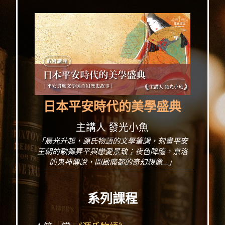
日本平安時代的美學盛典
主講人 發光小魚
「晨光升起，源氏物語的文學筆調，刻畫平安
王朝的歌舞昇平與戀愛景致；夜色降臨，京洛
的鬼神傳說，開啟魔都的奇幻想像...」
系列課程