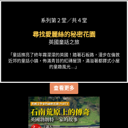
系列第２堂／共４堂
尋找愛麗絲的秘密花園
英國童話之旅
「童話擦亮了終年霧濛濛的英國！踏著石板路，漫步在倫敦
近郊的童話小鎮，佈滿青苔的紅磚屋頂，滿溢著都鐸式小屋
的童趣風光…」
查看更多