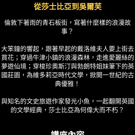
從莎士比亞到吳爾芙
倫敦下著雨的青石板街，寫著什麼樣的浪漫故
事？
大笨鐘的響起，跟著早起的戴洛維夫人要上街去
買花；穿過牛津小鎮的浪漫森林，走進愛麗絲的
夢遊仙境；穿梭珍奧斯汀與勃朗特姐妹筆下的英
國莊園，為維多莉亞時代文學，掀開一世紀的古
典優雅！
與知名的文史旅遊作家發光小魚，一起翻開英國
的文學經典，莎士比亞為何偉大而不朽？