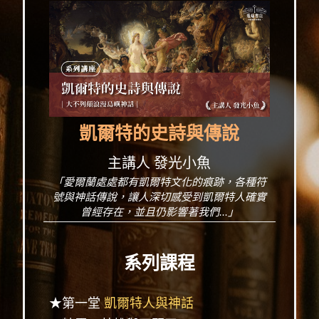
凱爾特的史詩與傳說
主講人 發光小魚
「愛爾蘭處處都有凱爾特文化的痕跡，各種符
號與神話傳說，讓人深切感受到凱爾特人確實
曾經存在，並且仍影響著我們...」
系列課程
★第一堂
凱爾特人與神話