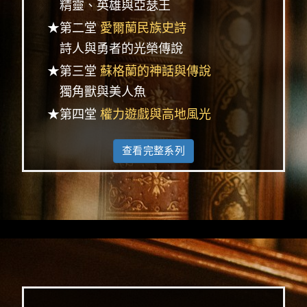
精靈、英雄與亞瑟王
★第二堂
愛爾蘭民族史詩
詩人與勇者的光榮傳說
★第三堂
蘇格蘭的神話與傳說
獨角獸與美人魚
★第四堂
權力遊戲與高地風光
查看完整系列