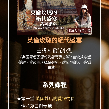
英倫玫瑰的絕代盛宴
主講人 發光小魚
「英國風起雲湧的政權鬥爭之際，當女人掌握
權柄，會被當作紅顏禍水，還是母儀天下的救
世主...」
系列課程
★第一堂
英國雙后的愛恨情仇
伊莉莎白與瑪麗