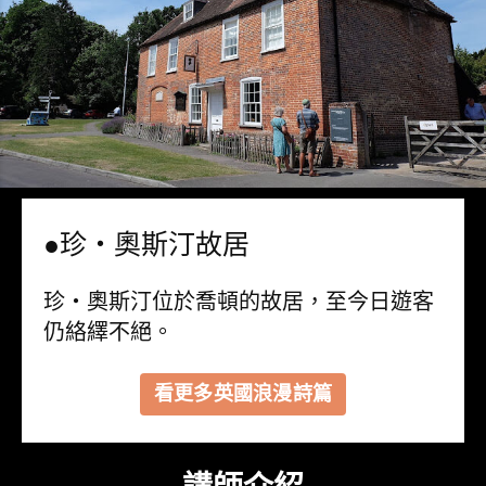
●珍‧奧斯汀故居
珍‧奧斯汀位於喬頓的故居，至今日遊客
仍絡繹不絕。
看更多英國浪漫詩篇