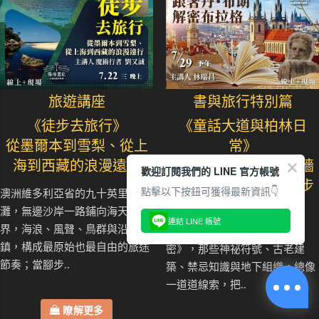
旅遊講座
書與旅行特別篇
《徒步去旅行》
《童話大道與柏林日
從墨爾本到雪梨、從上
常》
海到西藏的浪漫遠行
從格林森林、塗鴉圍牆
歡迎訂閱我們的 LINE 官方帳號
到北德港都的風景散步
點擊以下按鈕可獲得最新資訊👇
澳洲維多利亞省的九十英里海
灘，無邊沙岸一路鋪向海天交
從《達文西密碼》《天使與魔
連結 LINE 帳號
界，海浪、風聲、鳥群與沿途小
鬼》到最新作品《秘密中的秘
鎮，構成最原始也最自由的旅途
密》，那些神祕符號、古老建
節奏；當腳步..
築、禁忌知識與地下組織，總像
一道道線索，把..
瞭解更多