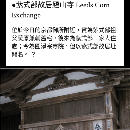
●紫式部故居廬山寺 Leeds Corn
Exchange
位於今日的京都御所附近，實為紫式部祖
父藤原兼輔舊宅，後來為紫式部一家人住
處；今為圓淨宗寺院，但以紫式部故居址
聞名。 ？