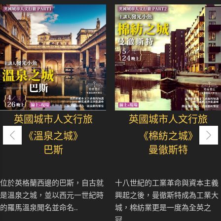
英國城市人文行旅
英國城市人文行旅
《溫泉之城》
《棉紡之城》
巴斯
曼徹斯特
位於英格蘭西邊的巴斯，自古就
十八世紀的工業革命與資本主義
是溫泉之城，並以西元一世紀時
興起之後，曼徹斯特成為工業大
的羅馬溫泉聞名並命名..
城，棉紡業更是一度為全英之
冠..