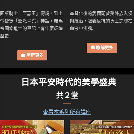
圓桌騎士「亞瑟王」傳說，到上
基督化後的愛爾蘭曾受外族入侵
帝使徒「聖派翠克」神話，羅馬
與統治，起義反抗的勇士之魂在
帝國修道士的筆記上有什麼輝煌
血液中沸騰..
歷史..
瞭解更多
瞭解更多
日本平安時代的美學盛典
共２堂
查看本系列所有講座