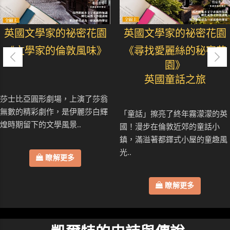
英國文學家的祕密花園
英國文學家的祕密花園
《文學家的倫敦風味》
《尋找愛麗絲的秘密花
園》
英國童話之旅
莎士比亞圓形劇場，上演了莎翁
無數的精彩劇作，是伊麗莎白輝
「童話」擦亮了終年霧濛濛的英
煌時期留下的文學風景..
國！漫步在倫敦近郊的童話小
鎮，滿溢著都鐸式小屋的童趣風
光..
瞭解更多
瞭解更多