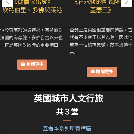
《從倫敦出發》
《在永恆的阿瓦隆尋找
坎特伯里、多佛與萊港
亞瑟王》
亞瑟王是英國很重要的傳說，古
位於東南部的肯特郡，有著面對
代有不少帝王以其為尊，因此他
法國的海岸線，多佛自古以來也
成為一個精神象徵，故事流傳千
一直是英國對歐陸的重要港口..
古..
瞭解更多
瞭解更多
英國城市人文行旅
共３堂
查看本系列所有講座