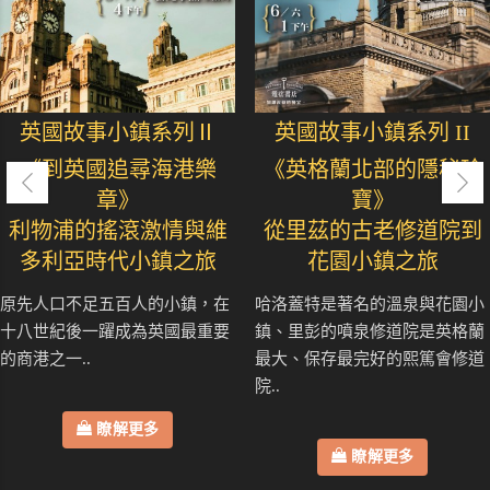
英國故事小鎮系列Ⅱ
英國故事小鎮系列 II
《到英國追尋海港樂
《英格蘭北部的隱秘珍
章》
寶》
利物浦的搖滾激情與維
從里茲的古老修道院到
多利亞時代小鎮之旅
花園小鎮之旅
原先人口不足五百人的小鎮，在
哈洛蓋特是著名的溫泉與花園小
十八世紀後一躍成為英國最重要
鎮、里彭的噴泉修道院是英格蘭
的商港之一..
最大、保存最完好的熙篤會修道
院..
瞭解更多
瞭解更多