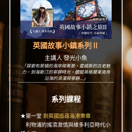
英國故事小鎮系列Ⅱ
主講人 發光小魚
「探索布萊頓的海岸線美景，雷威斯的古老魅
力，到海斯汀的寧靜時光，體驗英格蘭東南角
沿海的浪漫與寧靜…」
系列課程
★第一堂
到英國追尋海港樂章
利物浦的搖滾激情與維多利亞時代小