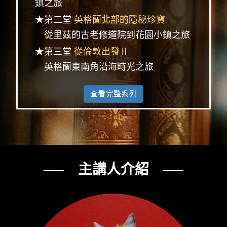
鎮之旅
★第二堂
英格蘭北部的隱秘珍寶
從里茲的古老修道院到花園小鎮之旅
★第三堂
從倫敦出發Ⅱ
英格蘭東南角沿海時光之旅
查看完整系列
── 主講人介紹 ──