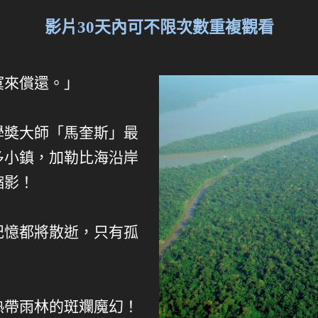
影片30天內可不限次數重複觀看
寞來償還。」
學奬大師「馬奎斯」最
多小鎮，加勒比海沿岸
縮影！
記憶都將散逝，只有孤
熱帶雨林的斑斕魔幻！