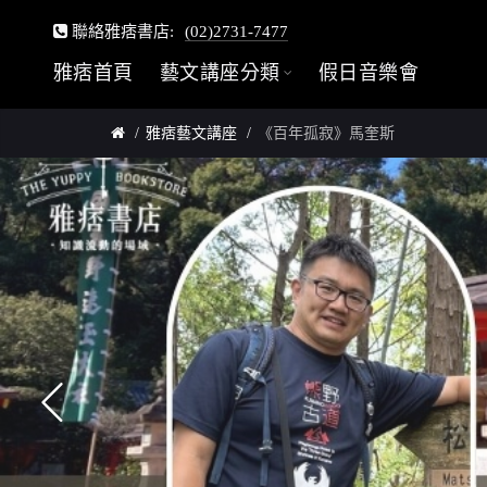
聯絡雅痞書店:
(02)2731-7477
雅痞首頁
藝文講座分類
假日音樂會
雅痞藝文講座
《百年孤寂》馬奎斯