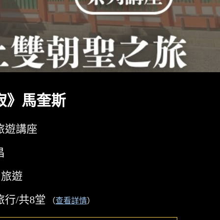
寂》馬奎斯
旅遊講座
昌
旅遊
行/共8堂
（
查看詳情
）