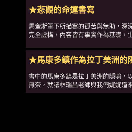
★悲觀的命運書寫
馬奎斯筆下所描寫的孤苦與無助，深
完全虛構，內容皆有事實作為基礎，
★馬康多鎮作為拉丁美洲的
書中的馬康多鎮是拉丁美洲的隱喻，
無奈，就讓林瑞昌老師與我們娓娓道來...