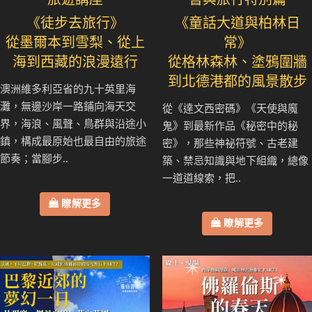
《徒步去旅行》
《童話大道與柏林日
從墨爾本到雪梨、從上
常》
海到西藏的浪漫遠行
從格林森林、塗鴉圍牆
到北德港都的風景散步
澳洲維多利亞省的九十英里海
灘，無邊沙岸一路鋪向海天交
從《達文西密碼》《天使與魔
界，海浪、風聲、鳥群與沿途小
鬼》到最新作品《秘密中的秘
鎮，構成最原始也最自由的旅途
密》，那些神祕符號、古老建
節奏；當腳步..
築、禁忌知識與地下組織，總像
一道道線索，把..
瞭解更多
瞭解更多