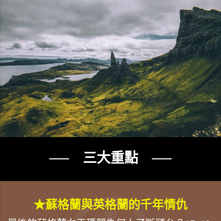
── 三大重點 ──
★蘇格蘭與英格蘭的千年情仇