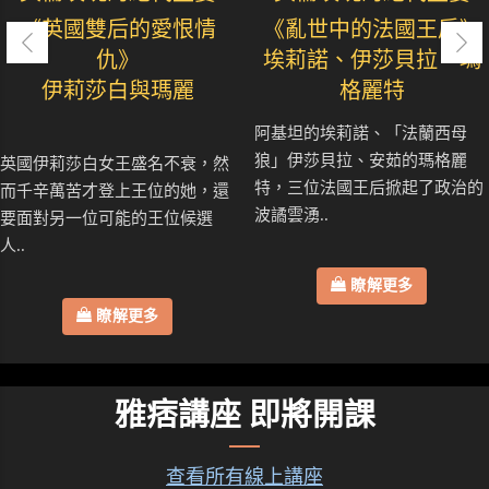
《英國雙后的愛恨情
《亂世中的法國王后》
仇》
埃莉諾、伊莎貝拉、瑪
伊莉莎白與瑪麗
格麗特
阿基坦的埃莉諾、「法蘭西母
狼」伊莎貝拉、安茹的瑪格麗
英國伊莉莎白女王盛名不衰，然
特，三位法國王后掀起了政治的
而千辛萬苦才登上王位的她，還
波譎雲湧..
要面對另一位可能的王位候選
人..
瞭解更多
瞭解更多
雅痞講座 即將開課
查看所有線上講座