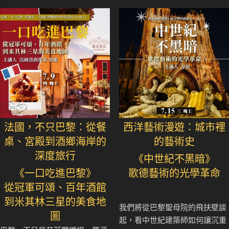
法國，不只巴黎：從餐
西洋藝術漫遊：城市裡
桌、宮殿到酒鄉海岸的
的藝術史
深度旅行
《中世紀不黑暗》
《一口吃進巴黎》
歌德藝術的光學革命
從冠軍可頌、百年酒館
到米其林三星的美食地
我們將從巴黎聖母院的飛扶壁談
圖
起，看中世紀建築師如何讓沉重