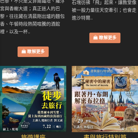
巴黎，不只是艾菲爾鐵塔、羅浮
石塊彷彿「飛」起來，讓教堂像
宮與香榭大道；真正迷人的巴
被一股力量往天空牽引；也會走
黎，往往藏在清晨剛出爐的麵包
進沙特爾..
香、午餐時段熱鬧喧騰的酒館
裡，以及一杯..
瞭解更多
瞭解更多
旅遊講座
書與旅行特別篇