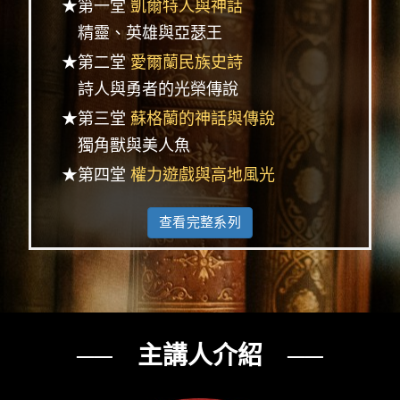
★第一堂
凱爾特人與神話
精靈、英雄與亞瑟王
★第二堂
愛爾蘭民族史詩
詩人與勇者的光榮傳說
★第三堂
蘇格蘭的神話與傳說
獨角獸與美人魚
★第四堂
權力遊戲與高地風光
查看完整系列
── 主講人介紹 ──