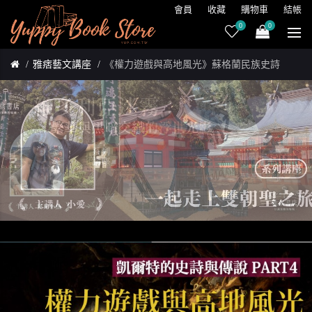
會員
收藏
購物車
結帳
0
0
雅痞藝文講座
《權力遊戲與高地風光》蘇格蘭民族史詩