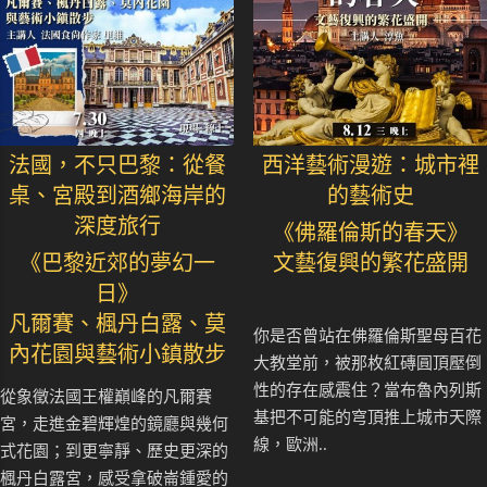
法國，不只巴黎：從餐
西洋藝術漫遊：城市裡
桌、宮殿到酒鄉海岸的
的藝術史
深度旅行
《佛羅倫斯的春天》
《巴黎近郊的夢幻一
文藝復興的繁花盛開
日》
凡爾賽、楓丹白露、莫
你是否曾站在佛羅倫斯聖母百花
內花園與藝術小鎮散步
大教堂前，被那枚紅磚圓頂壓倒
性的存在感震住？當布魯內列斯
從象徵法國王權巔峰的凡爾賽
基把不可能的穹頂推上城市天際
宮，走進金碧輝煌的鏡廳與幾何
線，歐洲..
式花園；到更寧靜、歷史更深的
楓丹白露宮，感受拿破崙鍾愛的