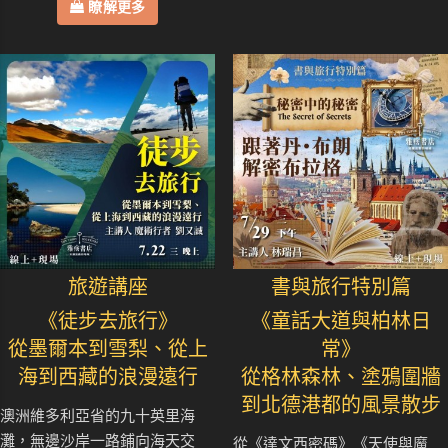
瞭解更多
旅遊講座
書與旅行特別篇
《徒步去旅行》
《童話大道與柏林日
從墨爾本到雪梨、從上
常》
海到西藏的浪漫遠行
從格林森林、塗鴉圍牆
到北德港都的風景散步
澳洲維多利亞省的九十英里海
灘，無邊沙岸一路鋪向海天交
從《達文西密碼》《天使與魔