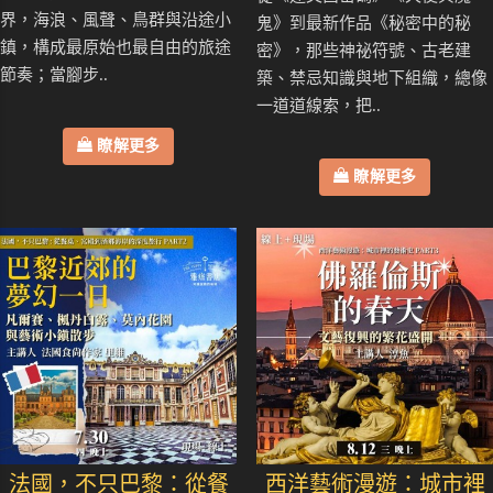
界，海浪、風聲、鳥群與沿途小
鬼》到最新作品《秘密中的秘
鎮，構成最原始也最自由的旅途
密》，那些神祕符號、古老建
節奏；當腳步..
築、禁忌知識與地下組織，總像
一道道線索，把..
瞭解更多
瞭解更多
法國，不只巴黎：從餐
西洋藝術漫遊：城市裡