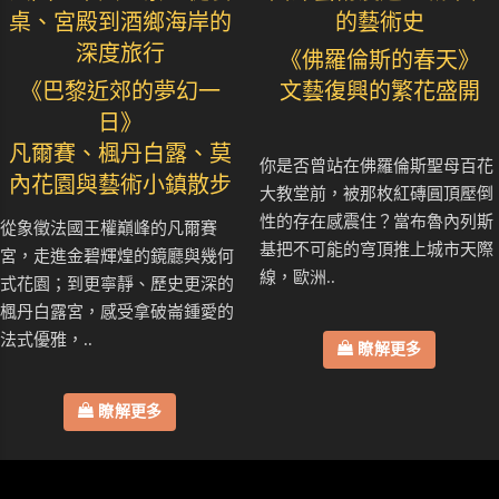
桌、宮殿到酒鄉海岸的
的藝術史
深度旅行
《佛羅倫斯的春天》
《巴黎近郊的夢幻一
文藝復興的繁花盛開
日》
凡爾賽、楓丹白露、莫
你是否曾站在佛羅倫斯聖母百花
內花園與藝術小鎮散步
大教堂前，被那枚紅磚圓頂壓倒
性的存在感震住？當布魯內列斯
從象徵法國王權巔峰的凡爾賽
基把不可能的穹頂推上城市天際
宮，走進金碧輝煌的鏡廳與幾何
線，歐洲..
式花園；到更寧靜、歷史更深的
楓丹白露宮，感受拿破崙鍾愛的
法式優雅，..
瞭解更多
瞭解更多