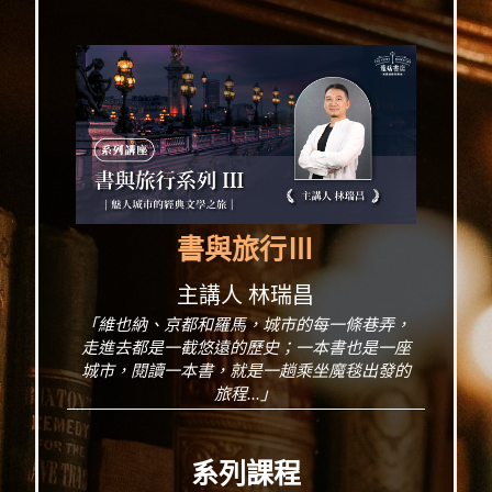
書與旅行Ⅲ
主講人 林瑞昌
「維也納、京都和羅馬，城市的每一條巷弄，
走進去都是一截悠遠的歷史；一本書也是一座
城市，閱讀一本書，就是一趟乘坐魔毯出發的
旅程...」
系列課程