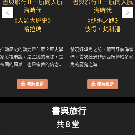
書與旅行Ⅱ－航向大航
書與旅行Ⅱ－航向大航
海時代
海時代
《人類大歷史》
《絲綢之路》
哈拉瑞
彼得・梵科潘
推動歷史的動力是什麼？歷史學
發現好望角之前，葡萄牙航海家
家哈拉瑞說，是金錢的氣味，是
們，首次繞過非洲西端博哈多爾
帝國的願景，也是宗教的信念..
角的魔鬼之海..
瞭解更多
瞭解更多
書與旅行
共８堂