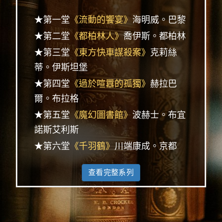
★第一堂
《流動的饗宴》
海明威。巴黎
★第二堂
《都柏林人》
喬伊斯。都柏林
★第三堂
《東方快車謀殺案》
克莉絲
蒂。伊斯坦堡
★第四堂
《過於喧囂的孤獨》
赫拉巴
爾。布拉格
★第五堂
《魔幻圖書館》
波赫士。布宜
諾斯艾利斯
★第六堂
《千羽鶴》
川端康成。京都
查看完整系列