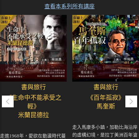
查看本系列所有講座
書與旅行
書與旅行
《生命中不能承受之
《百年孤寂》
輕》
馬奎斯
米蘭昆德拉
走入馬康多小鎮，加勒比海沿岸
的虛構幻境，是拉丁美洲百年滄
走進1968年，愛欲在動盪時代蔓