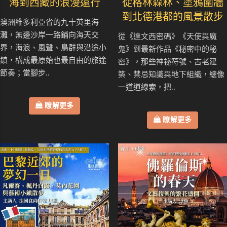
海到西藏的浪漫遠行
從格林森林、塗鴉圍牆
到北德港都的風景散步
澳洲維多利亞省的九十英里海
灘，無邊沙岸一路鋪向海天交
從《達文西密碼》《天使與魔
界，海浪、風聲、鳥群與沿途小
鬼》到最新作品《秘密中的秘
鎮，構成最原始也最自由的旅途
密》，那些神祕符號、古老建
節奏；當腳步..
築、禁忌知識與地下組織，總像
一道道線索，把..
瞭解更多
瞭解更多