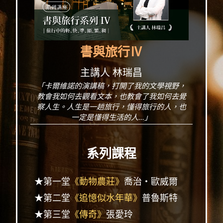
書與旅行Ⅳ
主講人 林瑞昌
「卡爾維諾的演講稿，打開了我的文學視野，
教會我如何去觀看文本，也教會了我如何去覺
察人生。人生是一趟旅行，懂得旅行的人，也
一定是懂得生活的人...」
系列課程
★第一堂
《動物農莊》
喬治・歐威爾
★第二堂
《追憶似水年華》
普魯斯特
★第三堂
《傳奇》
張愛玲