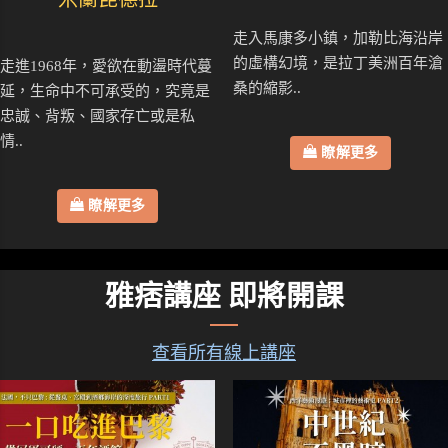
走入馬康多小鎮，加勒比海沿岸
的虛構幻境，是拉丁美洲百年滄
走進1968年，愛欲在動盪時代蔓
桑的縮影..
延，生命中不可承受的，究竟是
忠誠、背叛、國家存亡或是私
情..
瞭解更多
瞭解更多
雅痞講座 即將開課
查看所有線上講座