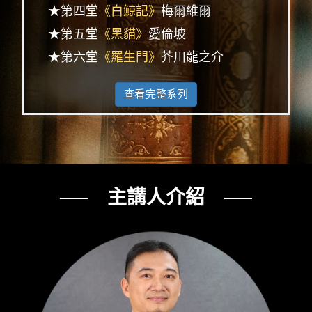
★第四堂
《白鯨記》
梅爾維爾
★第五堂
《黑貓》
愛倫坡
★第六堂
《羅生門》
芥川龍之介
查看完整系列
── 主講人介紹 ──