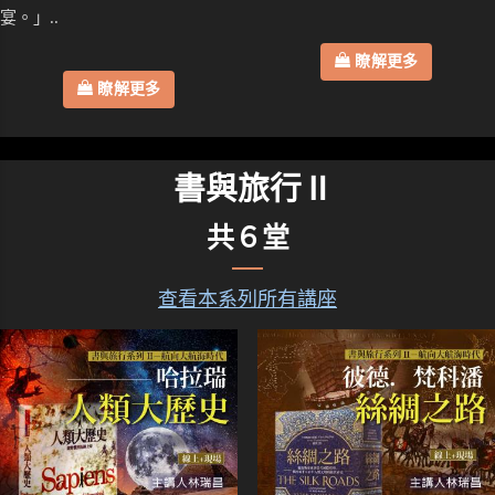
宴。」..
瞭解更多
瞭解更多
書與旅行Ⅱ
共６堂
查看本系列所有講座