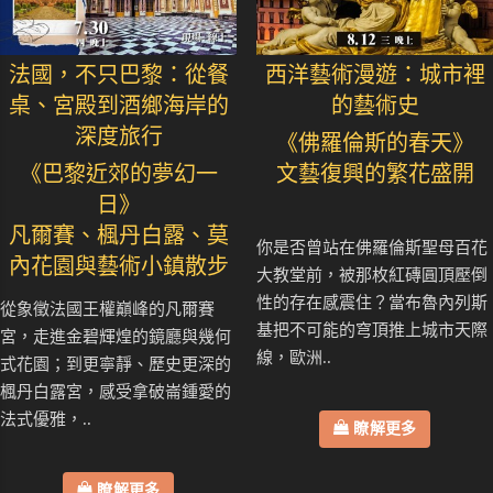
法國，不只巴黎：從餐
西洋藝術漫遊：城市裡
桌、宮殿到酒鄉海岸的
的藝術史
深度旅行
《佛羅倫斯的春天》
《巴黎近郊的夢幻一
文藝復興的繁花盛開
日》
凡爾賽、楓丹白露、莫
你是否曾站在佛羅倫斯聖母百花
內花園與藝術小鎮散步
大教堂前，被那枚紅磚圓頂壓倒
性的存在感震住？當布魯內列斯
從象徵法國王權巔峰的凡爾賽
基把不可能的穹頂推上城市天際
宮，走進金碧輝煌的鏡廳與幾何
線，歐洲..
式花園；到更寧靜、歷史更深的
楓丹白露宮，感受拿破崙鍾愛的
法式優雅，..
瞭解更多
瞭解更多