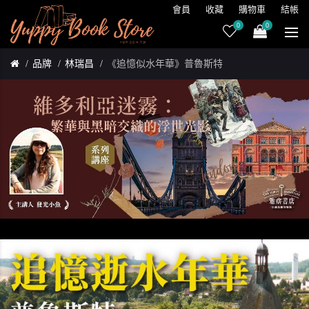
會員
收藏
購物車
結帳
0
0
品牌
林瑞昌
《追憶似水年華》普魯斯特