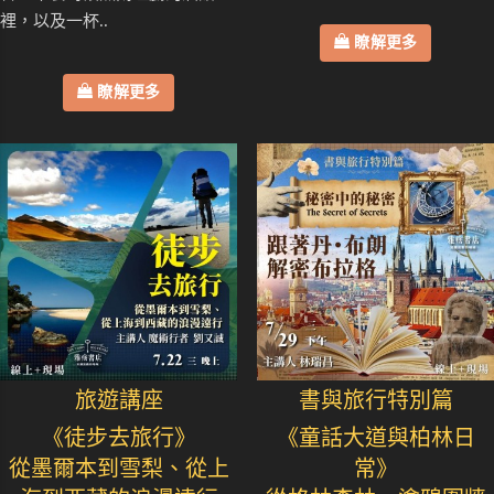
裡，以及一杯..
瞭解更多
瞭解更多
旅遊講座
書與旅行特別篇
《徒步去旅行》
《童話大道與柏林日
從墨爾本到雪梨、從上
常》