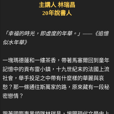
主講人 林瑞昌
20年說書人
「幸福的時光，即虛度的年華。」——《追憶
似水年華》
一塊瑪德蓮和一縷茶香，帶著馬塞爾回到童年
記憶中的貢布雷小鎮，十九世紀末的法國上流
社會，舉手投足之中帶有什麼樣的華麗與哀
愁？那一條通往斯萬家的路，原來藏有一段秘
密戀情？
跟著國際專業領隊林瑞昌，揭開現代文學史上