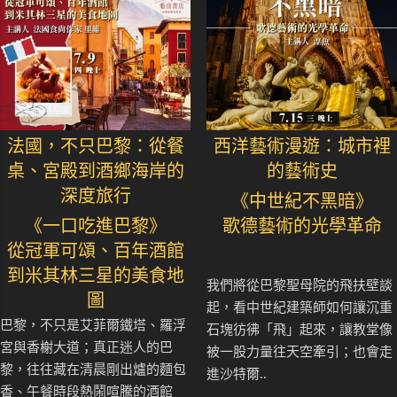
法國，不只巴黎：從餐
西洋藝術漫遊：城市裡
桌、宮殿到酒鄉海岸的
的藝術史
深度旅行
《中世紀不黑暗》
《一口吃進巴黎》
歌德藝術的光學革命
從冠軍可頌、百年酒館
到米其林三星的美食地
我們將從巴黎聖母院的飛扶壁談
圖
起，看中世紀建築師如何讓沉重
巴黎，不只是艾菲爾鐵塔、羅浮
石塊彷彿「飛」起來，讓教堂像
宮與香榭大道；真正迷人的巴
被一股力量往天空牽引；也會走
黎，往往藏在清晨剛出爐的麵包
進沙特爾..
香、午餐時段熱鬧喧騰的酒館