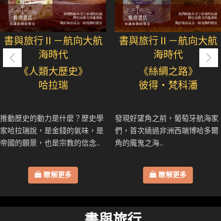
書與旅行Ⅱ－航向大航
書與旅行Ⅱ－航向大航
海時代
海時代
《人類大歷史》
《絲綢之路》
哈拉瑞
彼得・梵科潘
推動歷史的動力是什麼？歷史學
發現好望角之前，葡萄牙航海家
家哈拉瑞說，是金錢的氣味，是
們，首次繞過非洲西端博哈多爾
帝國的願景，也是宗教的信念..
角的魔鬼之海..
瞭解更多
瞭解更多
書與旅行