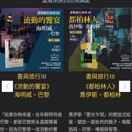
查看本系列所有講座
書與旅行Ⅲ
書與旅行Ⅲ
《流動的饗宴》
《都柏林人》
海明威。巴黎
喬伊斯。都柏林
「如果你夠幸運，在年輕時待過
喬伊斯「靈光乍現」的開放式結
巴黎，那麼巴黎將永遠跟隨著
尾，猶如一面批判的鏡子，喚醒
你，因為巴黎是一席流動的饗
困局、同情、嘲諷與智慧..