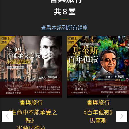
共８堂
查看本系列所有講座
書與旅行
書與旅行
《生命中不能承受之
《百年孤寂》
輕》
馬奎斯
米蘭昆德拉