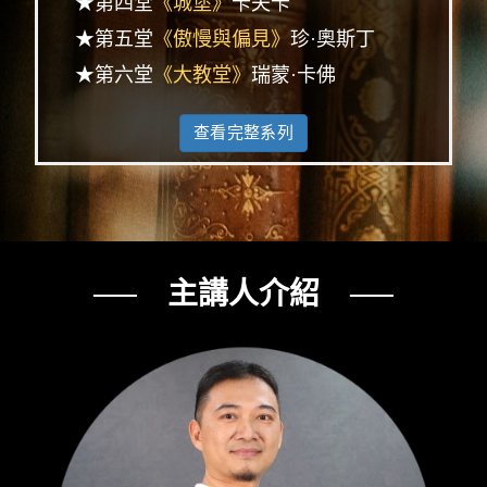
★第四堂
《城堡》
卡夫卡
★第五堂
《傲慢與偏見》
珍·奧斯丁
★第六堂
《大教堂》
瑞蒙·卡佛
查看完整系列
── 主講人介紹 ──