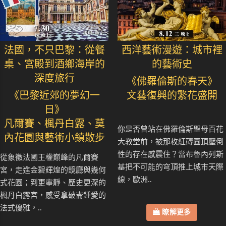
法國，不只巴黎：從餐
西洋藝術漫遊：城市裡
桌、宮殿到酒鄉海岸的
的藝術史
深度旅行
《佛羅倫斯的春天》
《巴黎近郊的夢幻一
文藝復興的繁花盛開
日》
凡爾賽、楓丹白露、莫
你是否曾站在佛羅倫斯聖母百花
內花園與藝術小鎮散步
大教堂前，被那枚紅磚圓頂壓倒
性的存在感震住？當布魯內列斯
從象徵法國王權巔峰的凡爾賽
基把不可能的穹頂推上城市天際
宮，走進金碧輝煌的鏡廳與幾何
線，歐洲..
式花園；到更寧靜、歷史更深的
楓丹白露宮，感受拿破崙鍾愛的
法式優雅，..
瞭解更多