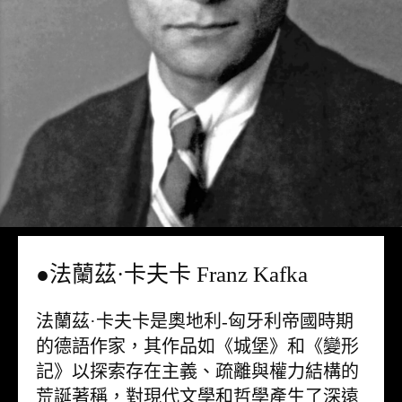
●法蘭茲·卡夫卡 Franz Kafka
法蘭茲·卡夫卡是奧地利-匈牙利帝國時期
的德語作家，其作品如《城堡》和《變形
記》以探索存在主義、疏離與權力結構的
荒誕著稱，對現代文學和哲學產生了深遠