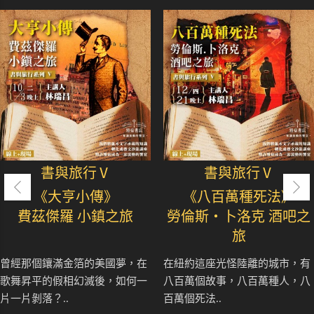
書與旅行Ⅴ
書與旅行Ⅴ
《大亨小傳》
《八百萬種死法》
費茲傑羅 小鎮之旅
勞倫斯‧卜洛克 酒吧之
旅
曾經那個鑲滿金箔的美國夢，在
在紐約這座光怪陸離的城市，有
歌舞昇平的假相幻滅後，如何一
八百萬個故事，八百萬種人，八
片一片剝落？..
百萬個死法..