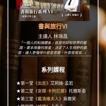
書與旅行Ⅵ
主講人 林瑞昌
「一個人的知識體系，就是他認知世界的藍
圖，書本堆疊的厚度，決定了人生視野的高
度，讓人更懂得什麼是恩寵、什麼是寬容...」
系列課程
★第一堂
《出走》
艾莉絲·孟若
★第二堂
《安娜·卡列尼娜》
托爾斯泰
★第三堂
《戴洛維夫人》
吳爾芙