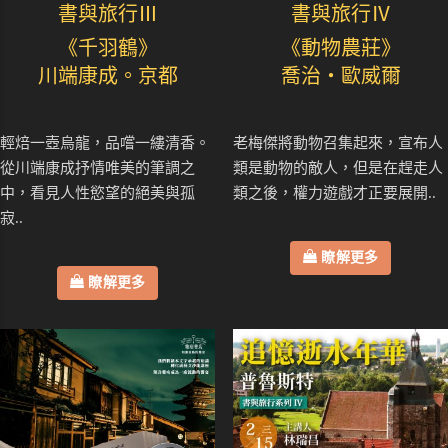
書與旅行Ⅲ
書與旅行Ⅳ
《千羽鶴》
《動物農莊》
川端康成。京都
喬治・歐威爾
輕焙一壺烏龍，品嚐一縷清香。
老梅傑將動物召集起來，宣布人
從川端康成抒情唯美的筆調之
類是動物的敵人，但是在趕走人
中，看見人性慾望的絕美與孤
類之後，權力遊戲才正要展開..
寂..
瞭解更多
瞭解更多