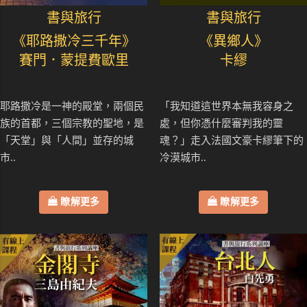
書與旅行
書與旅行
《耶路撒冷三千年》
《異鄉人》
賽門．蒙提費歐里
卡繆
耶路撒冷是一神的殿堂，兩個民
「我知道這世界本無我容身之
族的首都，三個宗教的聖地，是
處，但你憑什麼審判我的靈
「天堂」與「人間」並存的城
魂？」走入法國文豪卡繆筆下的
市..
冷漠城市..
瞭解更多
瞭解更多