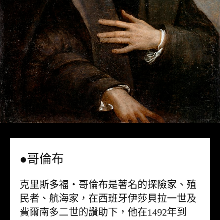
●哥倫布
克里斯多福・哥倫布是著名的探險家、殖
民者、航海家，在西班牙伊莎貝拉一世及
費爾南多二世的讚助下，他在1492年到