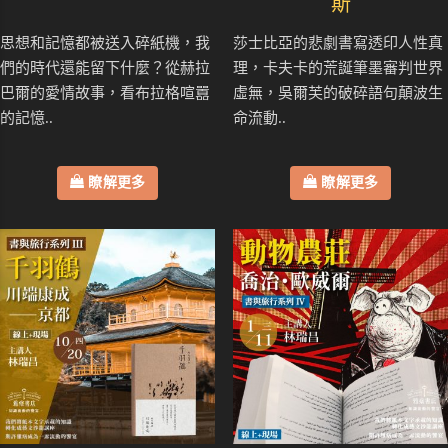
斯
思想和記憶都被送入碎紙機，我
莎士比亞的悲劇書寫透印人性真
們的時代還能留下什麼？從赫拉
理，卡夫卡的荒誕筆墨審判世界
巴爾的愛情故事，看布拉格喧囂
虛無，吳爾芙的破碎語句顛波生
的記憶..
命流動..
瞭解更多
瞭解更多