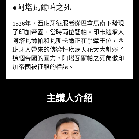
●阿塔瓦爾帕之死
1526年，西班牙征服者從巴拿馬南下發現
了印加帝國。當時兩位薩帕・印卡繼承人
阿塔瓦爾帕和瓦斯卡爾正在爭奪王位，西
班牙人帶來的傳染性疾病天花大大削弱了
這個帝國的國力，阿塔瓦爾帕之死象徵印
加帝國被征服的標誌。
主講人介紹