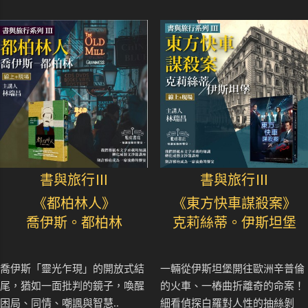
書與旅行Ⅲ
書與旅行Ⅲ
《都柏林人》
《東方快車謀殺案》
喬伊斯。都柏林
克莉絲蒂。伊斯坦堡
喬伊斯「靈光乍現」的開放式結
一輛從伊斯坦堡開往歐洲辛普倫
尾，猶如一面批判的鏡子，喚醒
的火車、一樁曲折離奇的命案！
困局、同情、嘲諷與智慧..
細看偵探白羅對人性的抽絲剝