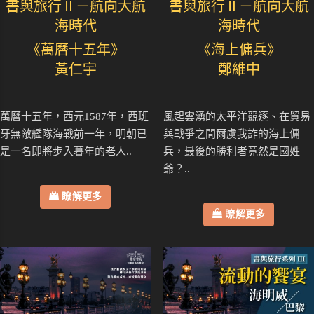
書與旅行Ⅱ－航向大航
書與旅行Ⅱ－航向大航
海時代
海時代
《萬曆十五年》
《海上傭兵》
黃仁宇
鄭維中
萬曆十五年，西元1587年，西班
風起雲湧的太平洋競逐、在貿易
牙無敵艦隊海戰前一年，明朝已
與戰爭之間爾虞我詐的海上傭
是一名即將步入暮年的老人..
兵，最後的勝利者竟然是國姓
爺？..
瞭解更多
瞭解更多