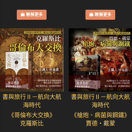
瞭解更多
瞭解更多
書與旅行Ⅱ－航向大航
書與旅行Ⅱ－航向大航
海時代
海時代
《哥倫布大交換》
《槍炮、病菌與鋼鐵》
克羅斯比
賈德・戴蒙