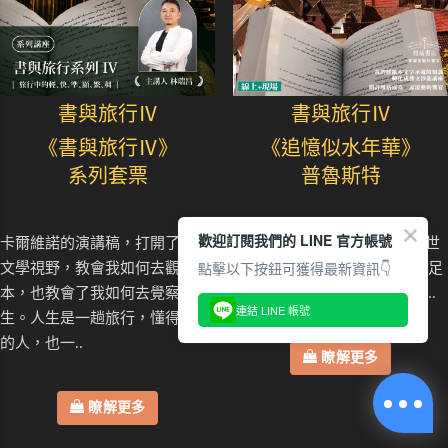
書與旅行Ⅳ
書與旅行Ⅳ
《書與旅行Ⅳ》
《追憶似水年華》
系列套票
普魯斯特
歡迎訂閱我們的 LINE 官方帳號
卡爾維諾的演講稿，打開了我的
一塊瑪德蓮和一縷茶香...十九世
點擊以下按鈕可獲得最新資訊👇
文學視野，教會我如何去觀看文
紀末的法國上流社會，舉手投足
本，也教會了我如何去覺察人
之中帶有什麼樣的華麗與哀愁..
連結 LINE 帳號
生。人生是一趟旅行，懂得旅行
的人，也一..
瞭解更多
瞭解更多