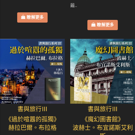
繭..
瞭解更多
瞭解更多
書與旅行Ⅲ
書與旅行Ⅲ
《過於喧囂的孤獨》
《魔幻圖書館》
赫拉巴爾。布拉格
波赫士。布宜諾斯艾利