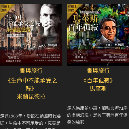
書與旅行
書與旅行
《生命中不能承受之
《百年孤寂》
輕》
馬奎斯
米蘭昆德拉
走入馬康多小鎮，加勒比海沿岸
的虛構幻境，是拉丁美洲百年滄
走進1968年，愛欲在動盪時代蔓
桑的縮影..
延，生命中不可承受的，究竟是