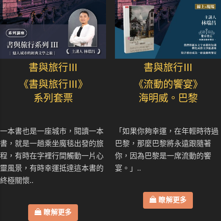
書與旅行Ⅲ
書與旅行Ⅲ
《書與旅行Ⅲ》
《流動的饗宴》
系列套票
海明威。巴黎
一本書也是一座城市，閱讀一本
「如果你夠幸運，在年輕時待過
書，就是一趟乘坐魔毯出發的旅
巴黎，那麼巴黎將永遠跟隨著
程，有時在字裡行間觸動一片心
你，因為巴黎是一席流動的饗
靈風景，有時幸運抵達這本書的
宴。」..
終極關懷..
瞭解更多
瞭解更多