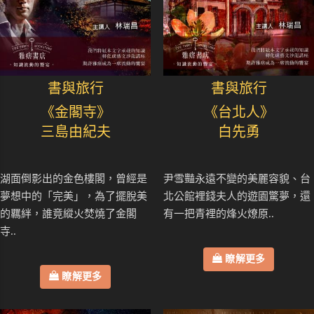
書與旅行
書與旅行
《金閣寺》
《台北人》
三島由紀夫
白先勇
湖面倒影出的金色樓閣，曾經是
尹雪豔永遠不變的美麗容貌、台
夢想中的「完美」，為了擺脫美
北公館裡錢夫人的遊園驚夢，還
的羈絆，誰竟縱火焚燒了金閣
有一把青裡的烽火燎原..
寺..
瞭解更多
瞭解更多