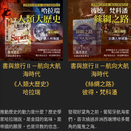
書與旅行Ⅱ－航向大航
書與旅行Ⅱ－航向大航
海時代
海時代
《人類大歷史》
《絲綢之路》
哈拉瑞
彼得・梵科潘
推動歷史的動力是什麼？歷史學
發現好望角之前，葡萄牙航海家
家哈拉瑞說，是金錢的氣味，是
們，首次繞過非洲西端博哈多爾
帝國的願景，也是宗教的信念..
角的魔鬼之海..