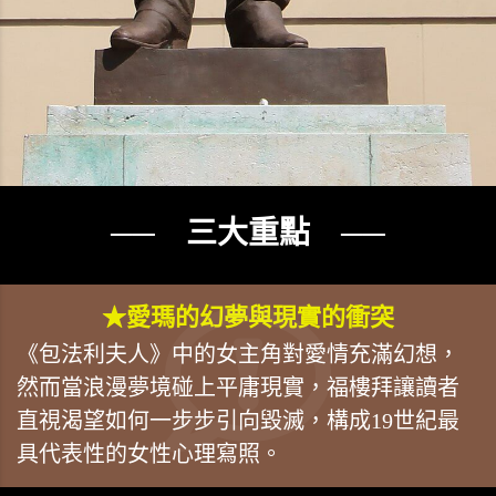
── 三大重點 ──
★愛瑪的幻夢與現實的衝突
《包法利夫人》中的女主角對愛情充滿幻想，
然而當浪漫夢境碰上平庸現實，福樓拜讓讀者
直視渴望如何一步步引向毀滅，構成19世紀最
具代表性的女性心理寫照。