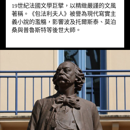
19世紀法國文學巨擘，以精緻嚴謹的文風
著稱。《包法利夫人》被譽為現代寫實主
義小說的濫觴，影響波及托爾斯泰、莫泊
桑與普魯斯特等後世大師。