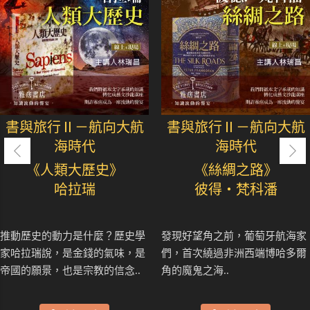
書與旅行Ⅱ－航向大航
書與旅行Ⅱ－航向大航
海時代
海時代
《人類大歷史》
《絲綢之路》
哈拉瑞
彼得・梵科潘
推動歷史的動力是什麼？歷史學
發現好望角之前，葡萄牙航海家
家哈拉瑞說，是金錢的氣味，是
們，首次繞過非洲西端博哈多爾
帝國的願景，也是宗教的信念..
角的魔鬼之海..