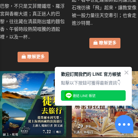
巴黎，不只是艾菲爾鐵塔、羅浮
石塊彷彿「飛」起來，讓教堂像
宮與香榭大道；真正迷人的巴
被一股力量往天空牽引；也會走
黎，往往藏在清晨剛出爐的麵包
進沙特爾..
香、午餐時段熱鬧喧騰的酒館
裡，以及一杯..
瞭解更多
瞭解更多
歡迎訂閱我們的 LINE 官方帳號
點擊以下按鈕可獲得最新資訊👇
連結 LINE 帳號