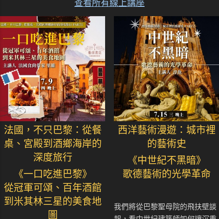
查看所有線上講座
法國，不只巴黎：從餐
西洋藝術漫遊：城市裡
桌、宮殿到酒鄉海岸的
的藝術史
深度旅行
《中世紀不黑暗》
《一口吃進巴黎》
歌德藝術的光學革命
從冠軍可頌、百年酒館
到米其林三星的美食地
我們將從巴黎聖母院的飛扶壁談
圖
起，看中世紀建築師如何讓沉重