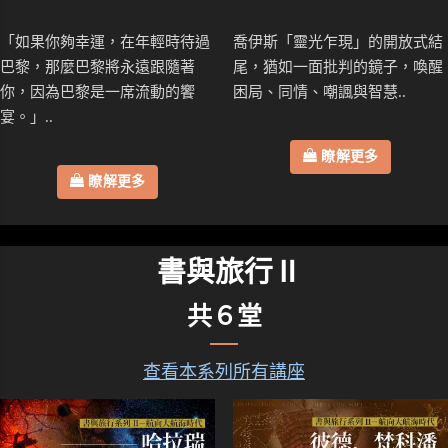
「如果你夠幸運，在年輕時待過
喬伊斯「靈光乍現」的開放式結
巴黎，那麼巴黎將永遠跟隨著
尾，猶如一面批判的鏡子，喚醒
你，因為巴黎是一席流動的饗
困局、同情、嘲諷與智慧..
宴。」..
瞭解更多
瞭解更多
書與旅行Ⅱ
共６堂
查看本系列所有講座