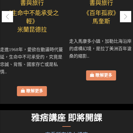
書與旅行
書與旅行
《生命中不能承受之
《百年孤寂》
輕》
馬奎斯
米蘭昆德拉
走入馬康多小鎮，加勒比海沿岸
的虛構幻境，是拉丁美洲百年滄
走進1968年，愛欲在動盪時代蔓
桑的縮影..
延，生命中不可承受的，究竟是
忠誠、背叛、國家存亡或是私
情..
瞭解更多
瞭解更多
雅痞講座 即將開課