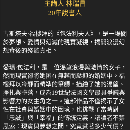
主講人 林瑞昌
20年說書人
古斯塔夫·福樓拜的《包法利夫人》，是一場關
於夢想、愛情與幻滅的現實凝視，揭開浪漫幻
想背後的殘酷真相。
愛瑪·包法利，是一位渴望浪漫與激情的女子，
然而現實卻將她困在無趣而壓抑的婚姻中。福
樓拜以冷靜而精準的筆觸，描繪了她的渴望、
掙扎與墮落，成為19世紀法國文學最具爭議與
影響力的女主角之一。這部作品不僅揭示了女
性在社會與婚姻中的困境，也挑戰了當時對
「忠誠」與「幸福」的傳統定義，讓讀者不禁
思索：現實與夢想之間，究竟藏著多少代價？