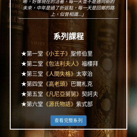
晰，好像現在的活著，每一天並不是通向新的
未來，中年是過了折返點，每一天是回鄉的路
上，似曾相識...」
系列課程
★第一堂
《小王子》
聖修伯里
★第二堂
《包法利夫人》
福樓拜
★第三堂
《人間失格》
太宰治
★第四堂
《高老頭》
巴爾札克
★第五堂
《凡尼亞舅舅》
契訶夫
★第六堂
《源氏物語》
紫式部
查看完整系列