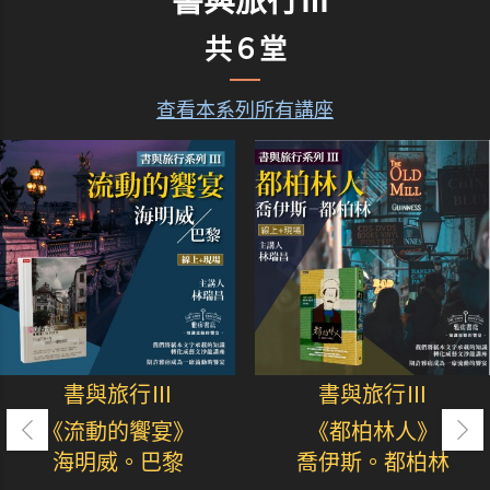
書與旅行Ⅲ
共６堂
查看本系列所有講座
書與旅行Ⅲ
書與旅行Ⅲ
《流動的饗宴》
《都柏林人》
海明威。巴黎
喬伊斯。都柏林