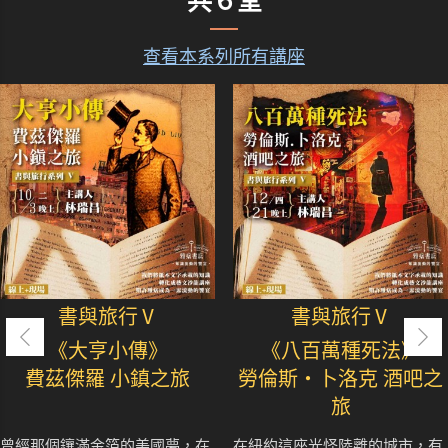
共６堂
查看本系列所有講座
書與旅行Ⅴ
書與旅行Ⅴ
《大亨小傳》
《八百萬種死法》
費茲傑羅 小鎮之旅
勞倫斯‧卜洛克 酒吧之
旅
曾經那個鑲滿金箔的美國夢，在
在紐約這座光怪陸離的城市，有