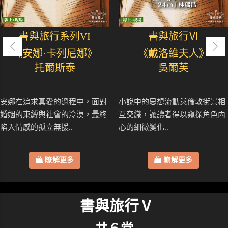
書與旅行系列VI
書與旅行Ⅵ
《安娜·卡列尼娜》
《戴洛維夫人》
托爾斯泰
吳爾芙
安娜在追求真愛的過程中，面對
小說中的思想流動與倫敦街景相
婚姻的束縛與社會的冷漠，最終
互交織，讓讀者得以窺探角色內
陷入情感的孤立無援..
心的細微變化..
瞭解更多
瞭解更多
書與旅行Ⅴ