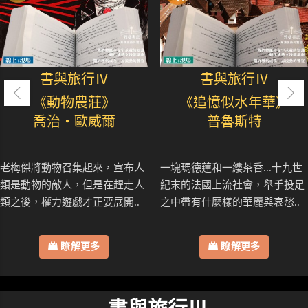
書與旅行Ⅳ
書與旅行Ⅳ
《動物農莊》
《追憶似水年華》
喬治・歐威爾
普魯斯特
老梅傑將動物召集起來，宣布人
一塊瑪德蓮和一縷茶香...十九世
類是動物的敵人，但是在趕走人
紀末的法國上流社會，舉手投足
類之後，權力遊戲才正要展開..
之中帶有什麼樣的華麗與哀愁..
瞭解更多
瞭解更多