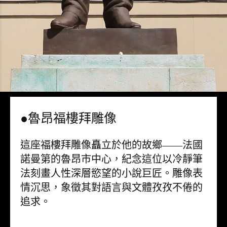
●魯昂福樓拜雕像
這座福樓拜雕像矗立於他的故鄉——法國
諾曼第的魯昂市中心，紀念這位以冷靜筆
法刻畫人性深層慾望的小說巨匠。雕像表
情沉思，象徵其對語言與文體孜孜不倦的
追求。