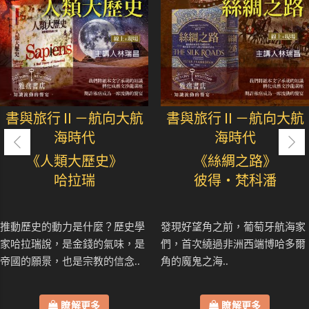
書與旅行Ⅱ－航向大航
書與旅行Ⅱ－航向大航
海時代
海時代
《人類大歷史》
《絲綢之路》
哈拉瑞
彼得・梵科潘
推動歷史的動力是什麼？歷史學
發現好望角之前，葡萄牙航海家
家哈拉瑞說，是金錢的氣味，是
們，首次繞過非洲西端博哈多爾
帝國的願景，也是宗教的信念..
角的魔鬼之海..
瞭解更多
瞭解更多