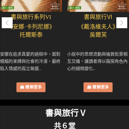
書與旅行系列VI
書與旅行Ⅵ
《安娜·卡列尼娜》
《戴洛維夫人》
托爾斯泰
吳爾芙
安娜在追求真愛的過程中，面對
小說中的思想流動與倫敦街景相
婚姻的束縛與社會的冷漠，最終
互交織，讓讀者得以窺探角色內
陷入情感的孤立無援..
心的細微變化..
瞭解更多
瞭解更多
書與旅行Ⅴ
共６堂