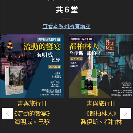
共６堂
查看本系列所有講座
書與旅行Ⅲ
書與旅行Ⅲ
《流動的饗宴》
《都柏林人》
海明威。巴黎
喬伊斯。都柏林