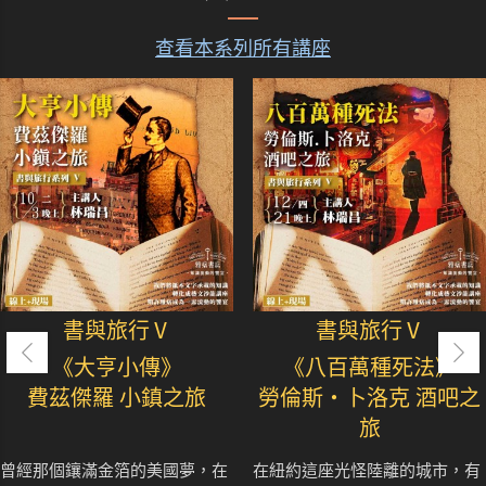
查看本系列所有講座
書與旅行Ⅴ
書與旅行Ⅴ
《大亨小傳》
《八百萬種死法》
費茲傑羅 小鎮之旅
勞倫斯‧卜洛克 酒吧之
旅
曾經那個鑲滿金箔的美國夢，在
在紐約這座光怪陸離的城市，有