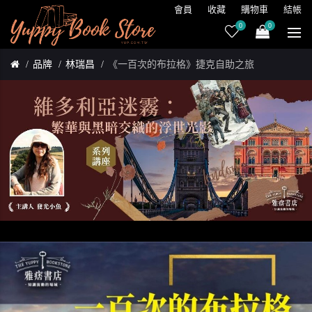
會員
收藏
購物車
結帳
0
0
品牌
林瑞昌
《一百次的布拉格》捷克自助之旅