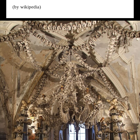
(by
wikipedia
)