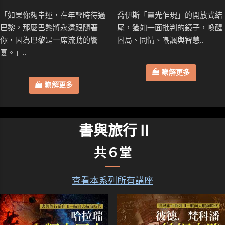
「如果你夠幸運，在年輕時待過
喬伊斯「靈光乍現」的開放式結
巴黎，那麼巴黎將永遠跟隨著
尾，猶如一面批判的鏡子，喚醒
你，因為巴黎是一席流動的饗
困局、同情、嘲諷與智慧..
宴。」..
瞭解更多
瞭解更多
書與旅行Ⅱ
共６堂
查看本系列所有講座