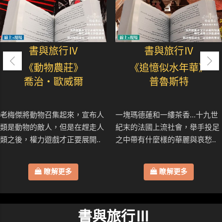
書與旅行Ⅳ
書與旅行Ⅳ
《動物農莊》
《追憶似水年華》
喬治・歐威爾
普魯斯特
老梅傑將動物召集起來，宣布人
一塊瑪德蓮和一縷茶香...十九世
類是動物的敵人，但是在趕走人
紀末的法國上流社會，舉手投足
類之後，權力遊戲才正要展開..
之中帶有什麼樣的華麗與哀愁..
瞭解更多
瞭解更多
書與旅行Ⅲ