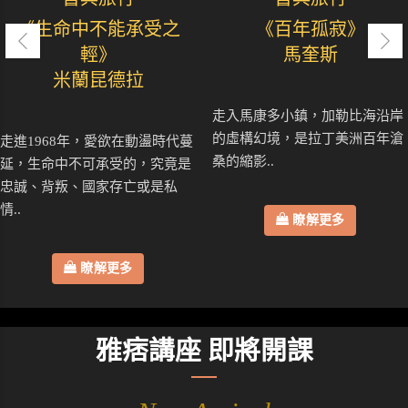
《生命中不能承受之
《百年孤寂》
輕》
馬奎斯
米蘭昆德拉
走入馬康多小鎮，加勒比海沿岸
的虛構幻境，是拉丁美洲百年滄
走進1968年，愛欲在動盪時代蔓
桑的縮影..
延，生命中不可承受的，究竟是
忠誠、背叛、國家存亡或是私
情..
瞭解更多
瞭解更多
雅痞講座 即將開課