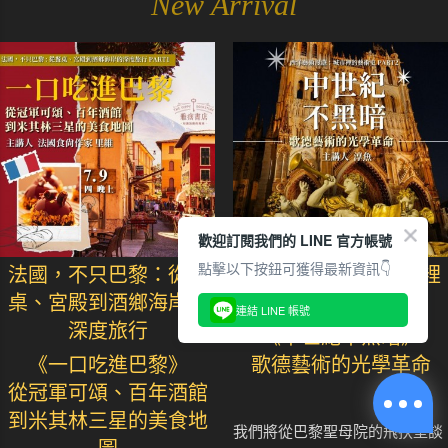
New Arrival
歡迎訂閱我們的 LINE 官方帳號
點擊以下按鈕可獲得最新資訊👇
法國，不只巴黎：從餐
西洋藝術漫遊：城市裡
桌、宮殿到酒鄉海岸的
的藝術史
連結 LINE 帳號
深度旅行
《中世紀不黑暗》
《一口吃進巴黎》
歌德藝術的光學革命
從冠軍可頌、百年酒館
到米其林三星的美食地
我們將從巴黎聖母院的飛扶壁談