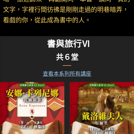
文字，字裡行間彷彿是剛剛走過的明巷暗弄，
看戲的你，從此成為書中的人。
書與旅行Ⅵ
共６堂
查看本系列所有講座