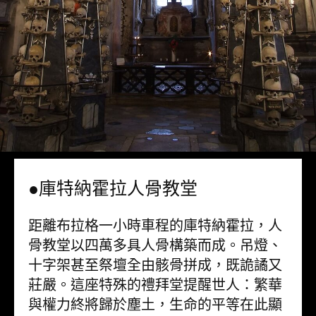
●庫特納霍拉人骨教堂
距離布拉格一小時車程的庫特納霍拉，人
骨教堂以四萬多具人骨構築而成。吊燈、
十字架甚至祭壇全由骸骨拼成，既詭譎又
莊嚴。這座特殊的禮拜堂提醒世人：繁華
與權力終將歸於塵土，生命的平等在此顯