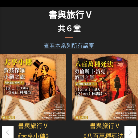
書與旅行Ⅴ
共６堂
查看本系列所有講座
書與旅行Ⅴ
書與旅行Ⅴ
《大亨小傳》
《八百萬種死法》