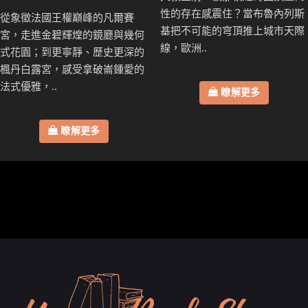
性的存在感震住？當布魯內列斯
從象徵法國王權巔峰的凡爾賽
基把不可能的穹頂推上城市天際
宮，走進金碧輝煌的鏡廳與幾何
線，歐洲..
式花園；到更寧靜、歷史更深的
楓丹白露宮，感受拿破崙鍾愛的
法式優雅，..
瞭解更多
瞭解更多