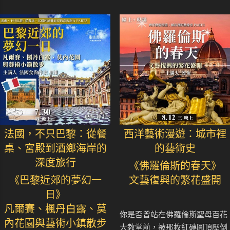
法國，不只巴黎：從餐
西洋藝術漫遊：城市裡
桌、宮殿到酒鄉海岸的
的藝術史
深度旅行
《佛羅倫斯的春天》
《巴黎近郊的夢幻一
文藝復興的繁花盛開
日》
凡爾賽、楓丹白露、莫
你是否曾站在佛羅倫斯聖母百花
內花園與藝術小鎮散步
大教堂前，被那枚紅磚圓頂壓倒