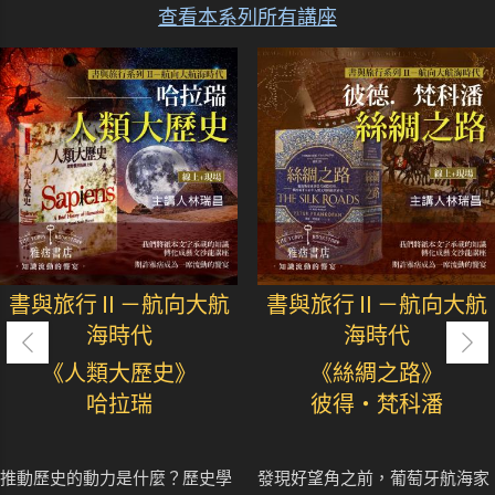
查看本系列所有講座
書與旅行Ⅱ－航向大航
書與旅行Ⅱ－航向大航
海時代
海時代
《人類大歷史》
《絲綢之路》
哈拉瑞
彼得・梵科潘
推動歷史的動力是什麼？歷史學
發現好望角之前，葡萄牙航海家