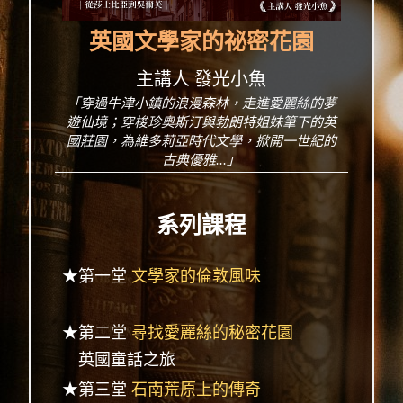
英國文學家的祕密花園
主講人 發光小魚
「穿過牛津小鎮的浪漫森林，走進愛麗絲的夢
遊仙境；穿梭珍奧斯汀與勃朗特姐妹筆下的英
國莊園，為維多莉亞時代文學，掀開一世紀的
古典優雅...」
系列課程
★第一堂
文學家的倫敦風味
★第二堂
尋找愛麗絲的秘密花園
英國童話之旅
★第三堂
石南荒原上的傳奇