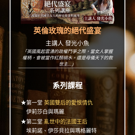
英倫玫瑰的絕代盛宴
主講人 發光小魚
「英國風起雲湧的政權鬥爭之際，當女人掌握
權柄，會被當作紅顏禍水，還是母儀天下的救
世主...」
系列課程
★第一堂
英國雙后的愛恨情仇
伊莉莎白與瑪麗
★第二堂
亂世中的法國王后
埃莉諾、伊莎貝拉與瑪格麗特