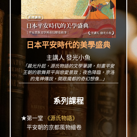
日本平安時代的美學盛典
主講人 發光小魚
「晨光升起，源氏物語的文學筆調，刻畫平安
王朝的歌舞昇平與戀愛景致；夜色降臨，京洛
的鬼神傳說，開啟魔都的奇幻想像...」
系列課程
★第一堂
《源氏物語》
平安朝的京都風物繪卷