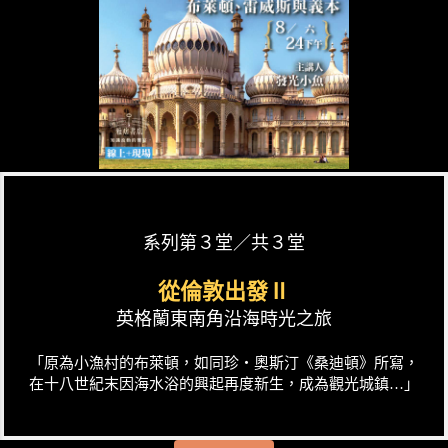
系列第３堂／共３堂
從倫敦出發Ⅱ
英格蘭東南角沿海時光之旅
「原為小漁村的布萊頓，如同珍‧奧斯汀《桑迪頓》所寫，
在十八世紀末因海水浴的興起再度新生，成為觀光城鎮…」