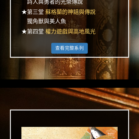
詩人與勇者的光榮傳說
★第三堂
蘇格蘭的神話與傳說
獨角獸與美人魚
★第四堂
權力遊戲與高地風光
查看完整系列