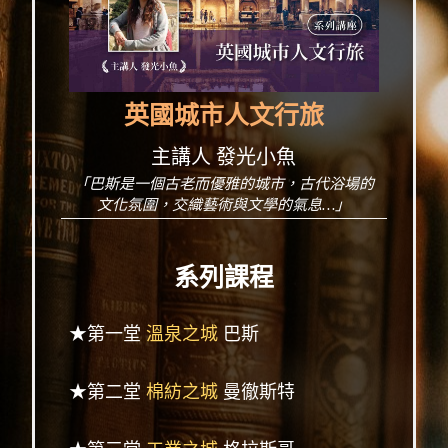
英國城市人文行旅
主講人 發光小魚
「巴斯是一個古老而優雅的城市，古代浴場的
文化氛圍，交織藝術與文學的氣息…」
系列課程
★第一堂
溫泉之城
巴斯
★第二堂
棉紡之城
曼徹斯特