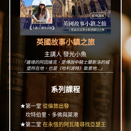
英國故事小鎮之旅
主講人 發光小魚
「邊境的阿因維克，是傳說中騎士蘭斯洛的城
堡所在地，也是《哈利波特》取景地…」
系列課程
★第一堂
從倫敦出發
坎特伯里、多佛與萊港
★第二堂
在永恆的阿瓦隆尋找亞瑟王