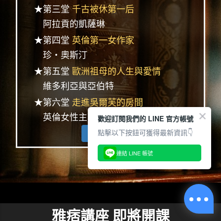
★第三堂
千古被休第一后
阿拉貢的凱薩琳
★第四堂
英倫第一女作家
珍‧奧斯汀
★第五堂
歐洲祖母的人生與愛情
維多利亞與亞伯特
★第六堂
走進吳爾芙的房間
英倫女性主義的成長
歡迎訂閱我們的 LINE 官方帳號
點擊以下按鈕可獲得最新資訊👇
查看完整系列
連結 LINE 帳號
雅痞講座 即將開課