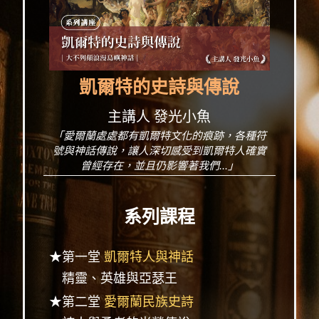
凱爾特的史詩與傳說
主講人 發光小魚
「愛爾蘭處處都有凱爾特文化的痕跡，各種符
號與神話傳說，讓人深切感受到凱爾特人確實
曾經存在，並且仍影響著我們...」
系列課程
★第一堂
凱爾特人與神話
精靈、英雄與亞瑟王
★第二堂
愛爾蘭民族史詩