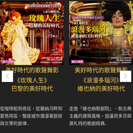
美好時代的歌聲舞影
美好時代的歌聲舞影
《玫瑰人生》
《浪漫多瑙河》
巴黎的美好時代
維也納的美好時代
從咖啡館到夜店，從塞納河畔到
走進「維也納歌劇院」，新古典
蒙馬特區，整座城市瀰漫著藝術
主義的建築風格，迴盪貝多芬與
與文學的旋律..
莫札特的歌劇經典..