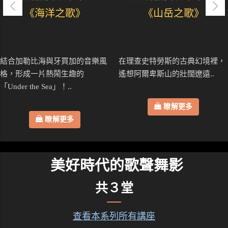
《海洋之歌》
《山岳之歌》
結合加勒比海與牙買加的音樂風
在理查史特勞斯的古典幻境裡，
格，形成一片熱鬧生趣的
遙想阿爾卑斯山的壯闊遼遠..
「Under the Sea」！..
瞭解更多
瞭解更多
美好時代的歌聲舞影
共３堂
查看本系列所有講座