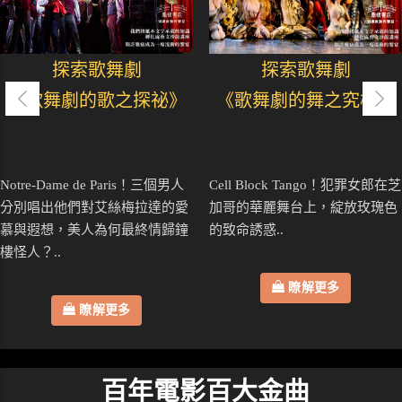
探索歌舞劇
探索歌舞劇
《歌舞劇的歌之探祕》
《歌舞劇的舞之究極》
Notre-Dame de Paris！三個男人
Cell Block Tango！犯罪女郎在芝
分別唱出他們對艾絲梅拉達的愛
加哥的華麗舞台上，綻放玫瑰色
慕與遐想，美人為何最終情歸鐘
的致命誘惑..
樓怪人？..
瞭解更多
瞭解更多
百年電影百大金曲