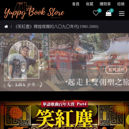
會員
收藏
購物車
結帳
0
0
《笑紅塵》輝煌燦爛的八〇九〇年代(1980-2000)