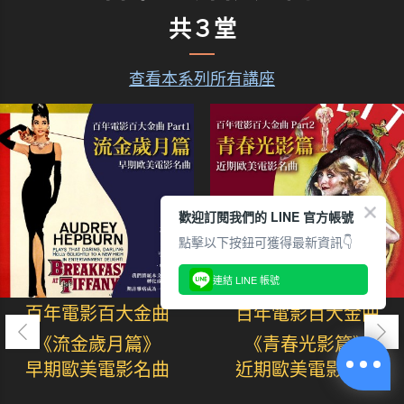
共３堂
查看本系列所有講座
歡迎訂閱我們的 LINE 官方帳號
點擊以下按鈕可獲得最新資訊👇
連結 LINE 帳號
百年電影百大金曲
百年電影百大金曲
《流金歲月篇》
《青春光影篇》
早期歐美電影名曲
近期歐美電影名曲