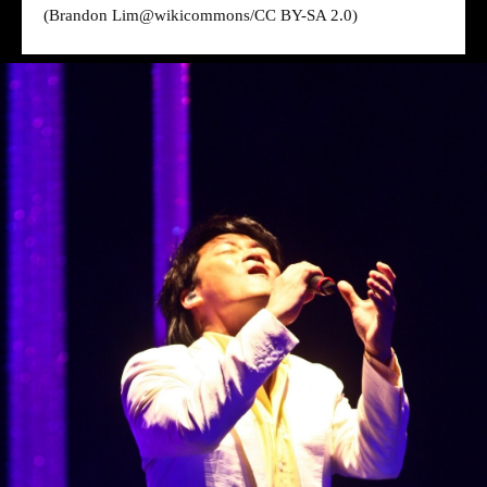
(Brandon Lim@
wikicommons
/CC BY-SA 2.0)