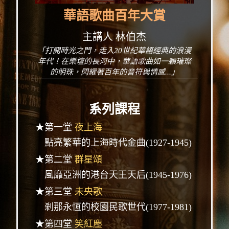
華語歌曲百年大賞
主講人 林伯杰
「打開時光之門，走入20世紀華語經典的浪漫
年代！在樂壇的長河中，華語歌曲如一顆璀璨
的明珠，閃耀著百年的音符與情感...」
系列課程
★第一堂
夜上海
點亮繁華的上海時代金曲(1927-1945)
★第二堂
群星頌
風靡亞洲的港台天王天后(1945-1976)
★第三堂
未央歌
剎那永恆的校園民歌世代(1977-1981)
★第四堂
笑紅塵