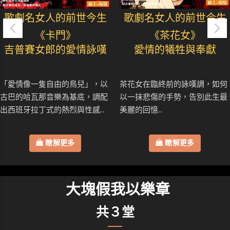
歌劇名女人的前世今生
歌劇名女人的前世今生
《卡門》
《茶花女》
吉普賽女郎的愛情詠嘆
愛情的犧牲與奉獻
「愛情像一隻自由的鳥兒」，以
茶花女在臨終前的詠嘆調，如何
古巴的哈瓦那音樂為基底，調配
以一抹悲傷的手勢，告別此生最
出西班牙拉丁式的熱烈與性感..
美麗的回憶..
瞭解更多
瞭解更多
大塊假我以樂章
共３堂