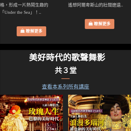
格，形成一片熱鬧生趣的
遙想阿爾卑斯山的壯闊遼遠..
「Under the Sea」！..
瞭解更多
瞭解更多
美好時代的歌聲舞影
共３堂
查看本系列所有講座