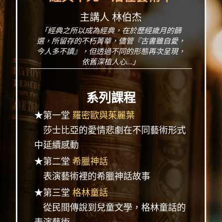
主講人 林伯杰
「經典之所以成為經典，在於歷經歲月的篩
選，所留存的不朽菁華，儘管『古書雖自愛，
今人多不讀』，但透過不同的形態再次呈現，
依舊深植人心...」
系列課程
★第一堂
羅密歐與茱麗葉
莎士比亞的愛情悲劇在不同藝術形式
中延續感動
★第二堂
希臘神話
表演藝術裡的希臘神話故事
★第三堂
格林童話
從民間傳說到兒童文學，格林童話的