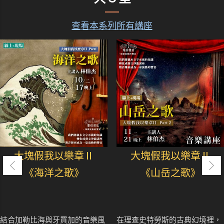
查看本系列所有講座
大塊假我以樂章Ⅱ
大塊假我以樂章Ⅱ
《海洋之歌》
《山岳之歌》
結合加勒比海與牙買加的音樂風
在理查史特勞斯的古典幻境裡，