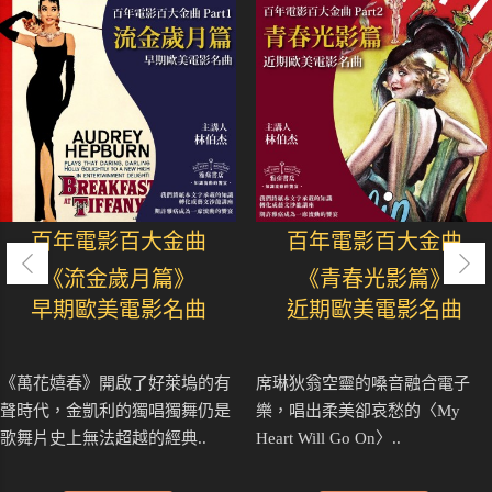
百年電影百大金曲
百年電影百大金曲
《流金歲月篇》
《青春光影篇》
早期歐美電影名曲
近期歐美電影名曲
《萬花嬉春》開啟了好萊塢的有
席琳狄翁空靈的嗓音融合電子
聲時代，金凱利的獨唱獨舞仍是
樂，唱出柔美卻哀愁的〈My
歌舞片史上無法超越的經典..
Heart Will Go On〉..