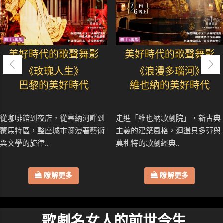
美好時代的歌聲舞影
美好時代的歌聲舞影
《玫瑰人生》
《浪漫多瑙河》
巴黎的美好時代
維也納的美好時代
從咖啡館到夜店，從塞納河畔到
走進「維也納歌劇院」，新古典
蒙馬特區，整座城市瀰漫著藝術
主義的建築風格，迴盪貝多芬與
與文學的旋律..
莫札特的歌劇經典..
瞭解更多
瞭解更多
歌劇名女人的前世今生