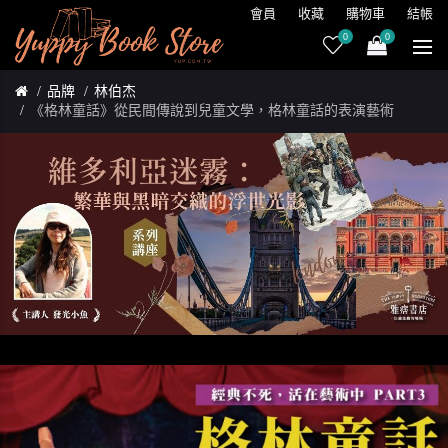
會員
收藏
購物車
結帳
0
0
品牌
林伯杰
《格林童話》從民間傳說到兒童文學，格林童話的表演藝術