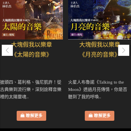
大塊假我以樂章
大塊假我以樂章
《太陽的音樂》
《月亮的音樂》
披頭四、葛利格、強尼凱許！從
火星人布魯諾《Talking to the
古典樂到流行樂，深刻詮釋音樂
Moon》透過月亮傳情，你是否
裡的太陽靈魂..
聽到了我的呼喚..
瞭解更多
瞭解更多