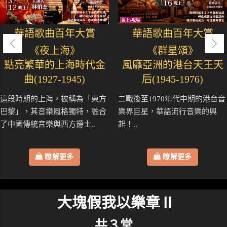
華語歌曲百年大賞
華語歌曲百年大賞
《夜上海》
《群星頌》
點亮繁華的上海時代金
風靡亞洲的港台天王天
曲(1927-1945)
后(1945-1976)
這段時期的上海，被稱為「東方
二戰後至1970年代中期的港台音
巴黎」，其音樂風格獨特，融合
樂界巨星，華語流行音樂的興
了中國傳統音樂與西方爵士..
起！..
瞭解更多
瞭解更多
大塊假我以樂章Ⅱ
共３堂