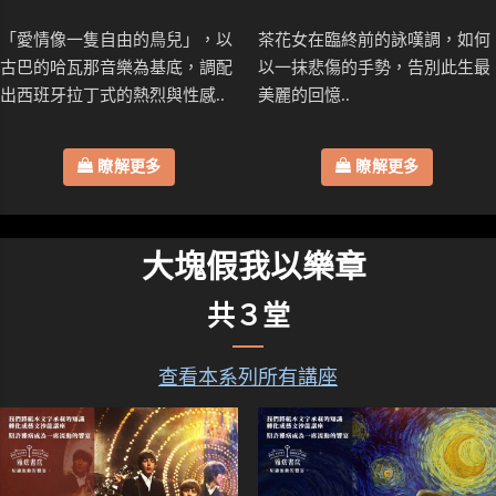
「愛情像一隻自由的鳥兒」，以
茶花女在臨終前的詠嘆調，如何
古巴的哈瓦那音樂為基底，調配
以一抹悲傷的手勢，告別此生最
出西班牙拉丁式的熱烈與性感..
美麗的回憶..
瞭解更多
瞭解更多
大塊假我以樂章
共３堂
查看本系列所有講座