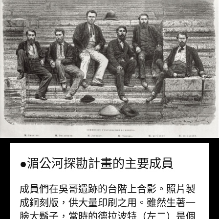
●湄公河探勘計畫的主要成員
成員們在吳哥遺跡的台階上合影。照片製
成銅刻版，供大量印刷之用。雖然生著一
臉大鬍子，當時的德拉波特（左二）是個