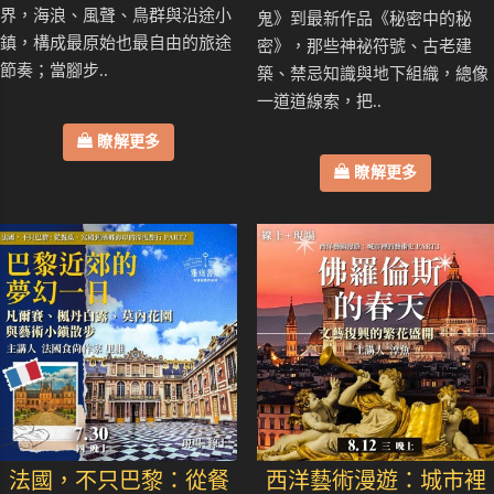
界，海浪、風聲、鳥群與沿途小
鬼》到最新作品《秘密中的秘
鎮，構成最原始也最自由的旅途
密》，那些神祕符號、古老建
節奏；當腳步..
築、禁忌知識與地下組織，總像
一道道線索，把..
瞭解更多
瞭解更多
法國，不只巴黎：從餐
西洋藝術漫遊：城市裡