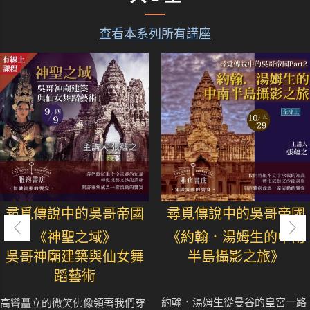
查看本系列所有講座
尋覓傳說中的吳哥帝國
尋覓傳說中的吳哥帝國
《神聖之域》
《約翰．湯姆生的中南
吳哥神廟建築與仙女舞
半島攝影之旅》
蹈藝術
約翰．湯姆生從曼谷的皇宮一路
高聳矗立的微笑佛像領著我們穿