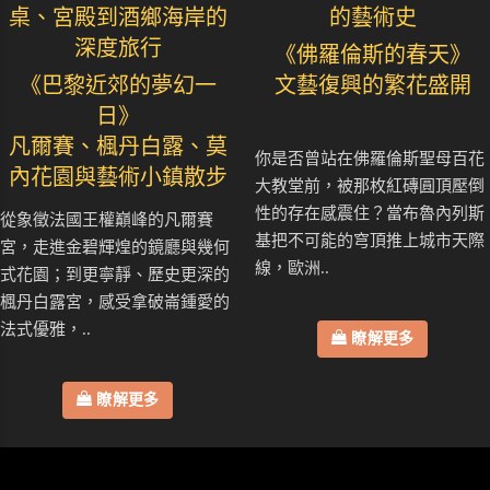
桌、宮殿到酒鄉海岸的
的藝術史
深度旅行
《佛羅倫斯的春天》
《巴黎近郊的夢幻一
文藝復興的繁花盛開
日》
凡爾賽、楓丹白露、莫
你是否曾站在佛羅倫斯聖母百花
內花園與藝術小鎮散步
大教堂前，被那枚紅磚圓頂壓倒
性的存在感震住？當布魯內列斯
從象徵法國王權巔峰的凡爾賽
基把不可能的穹頂推上城市天際
宮，走進金碧輝煌的鏡廳與幾何
線，歐洲..
式花園；到更寧靜、歷史更深的
楓丹白露宮，感受拿破崙鍾愛的
法式優雅，..
瞭解更多
瞭解更多