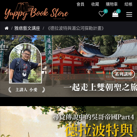
會員
收藏
購物車
結帳
0
0
雅痞藝文講座
《德拉波特與湄公河探勘計畫》