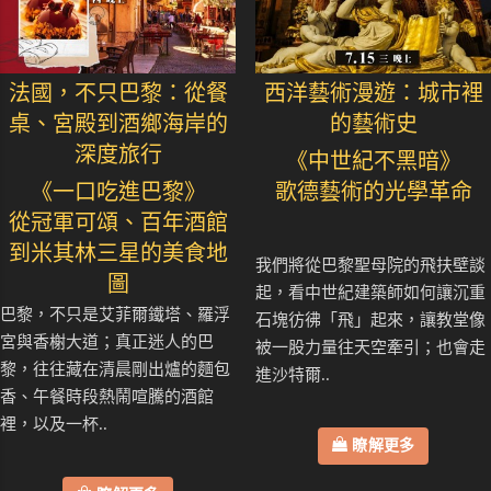
法國，不只巴黎：從餐
西洋藝術漫遊：城市裡
桌、宮殿到酒鄉海岸的
的藝術史
深度旅行
《中世紀不黑暗》
《一口吃進巴黎》
歌德藝術的光學革命
從冠軍可頌、百年酒館
到米其林三星的美食地
我們將從巴黎聖母院的飛扶壁談
圖
起，看中世紀建築師如何讓沉重
巴黎，不只是艾菲爾鐵塔、羅浮
石塊彷彿「飛」起來，讓教堂像
宮與香榭大道；真正迷人的巴
被一股力量往天空牽引；也會走
黎，往往藏在清晨剛出爐的麵包
進沙特爾..
香、午餐時段熱鬧喧騰的酒館
裡，以及一杯..
瞭解更多