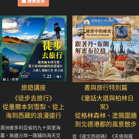
瞭解更多
旅遊講座
書與旅行特別篇
《徒步去旅行》
《童話大道與柏林日
從墨爾本到雪梨、從上
常》
海到西藏的浪漫遠行
從格林森林、塗鴉圍牆
到北德港都的風景散步
澳洲維多利亞省的九十英里海
灘，無邊沙岸一路鋪向海天交
從《達文西密碼》《天使與魔