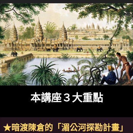
本講座３大重點
★暗渡陳倉的「湄公河探勘計畫」