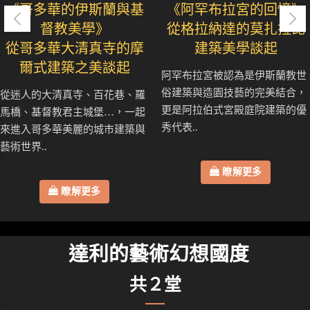
《哥多華的伊斯蘭與基
《阿罕布拉宮的回憶》
督教美學》
從格拉納達的莫扎拉比
從哥多華大清真寺的摩
建築美學談起
爾式建築之美談起
阿罕布拉宮被認為是伊斯蘭教世
俗建築與造園技藝的完美結合，
從迷人的大清真寺、百花巷、羅
更是阿拉伯式宮殿庭院建築的優
馬橋、基督教君主城堡…，一起
秀代表..
來進入哥多華美麗的城市建築與
藝術世界..
瞭解更多
瞭解更多
達利的藝術幻想國度
共２堂