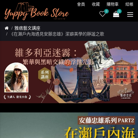
會員
收藏
購物車
結帳
0
0
雅痞藝文講座
《在瀨戶內海遇見安藤忠雄》潔癖美學的靜謐之歌