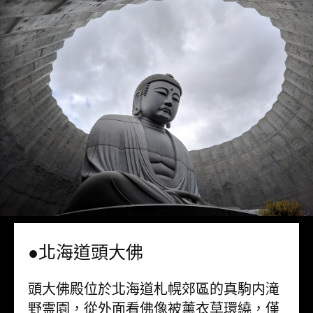
●北海道頭大佛
頭大佛殿位於北海道札幌郊區的真駒内滝
野霊園，從外面看佛像被薰衣草環繞，僅