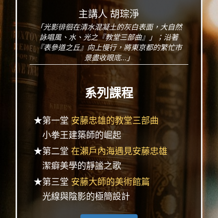
主講人 胡琮淨
「光影徘徊在清水混凝土的灰白表面，大自然
詠唱風、水、光之『教堂三部曲』」；沿著
『表參道之丘』向上慢行，將東京都的繁忙市
景盡收眼底...」
系列課程
★第一堂
安藤忠雄的教堂三部曲
小拳王建築師的崛起
★第二堂
在瀨戶內海遇見安藤忠雄
潔癖美學的靜謐之歌
★第三堂
安藤大師的美術館篇
光線與陰影的極簡設計