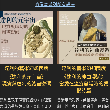
查看本系列所有講座
達利的藝術幻想國度
達利的藝術幻想國度
《達利的元宇宙》
《達利的神曲漫遊》
現實與虛幻的繪畫密碼
當愛在瘟疫蔓延時的愛
恨詩篇
達利呈現了現實與虛幻，心理潛
曾涉足電影界、芭蕾舞劇、舞台
意識的夢想與真實，畫出了２０
劇，甚至與迪士尼合作！達利給