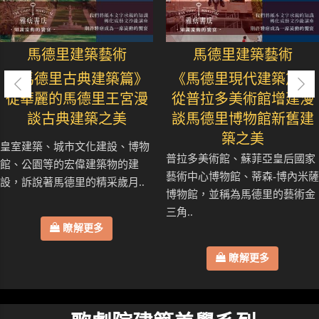
馬德里建築藝術
馬德里建築藝術
《馬德里古典建築篇》
《馬德里現代建築篇》
從華麗的馬德里王宮漫
從普拉多美術館增建漫
談古典建築之美
談馬德里博物館新舊建
築之美
皇室建築、城市文化建設、博物
普拉多美術館、蘇菲亞皇后國家
館、公園等的宏偉建築物的建
藝術中心博物館、蒂森-博內米薩
設，訴說著馬德里的精采歲月..
博物館，並稱為馬德里的藝術金
三角..
瞭解更多
瞭解更多