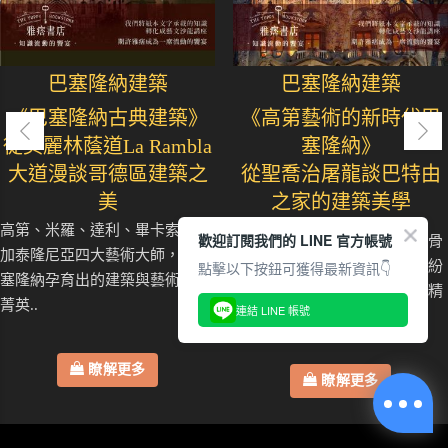
巴塞隆納建築
巴塞隆納建築
《巴塞隆納古典建築》
《高第藝術的新時代巴
從美麗林蔭道La Rambla
塞隆納》
大道漫談哥德區建築之
從聖喬治屠龍談巴特由
美
之家的建築美學
高第、米羅、達利、畢卡索人稱
歡迎訂閱我們的 LINE 官方帳號
整棟六層樓建築彷如一隻巨龍骨
加泰隆尼亞四大藝術大師，是巴
點擊以下按鈕可獲得最新資訊👇
架，流動的石雕線條與色彩繽紛
塞隆納孕育出的建築與藝術文化
的馬賽克，訴說著加泰隆尼亞精
菁英..
連結 LINE 帳號
神..
瞭解更多
瞭解更多