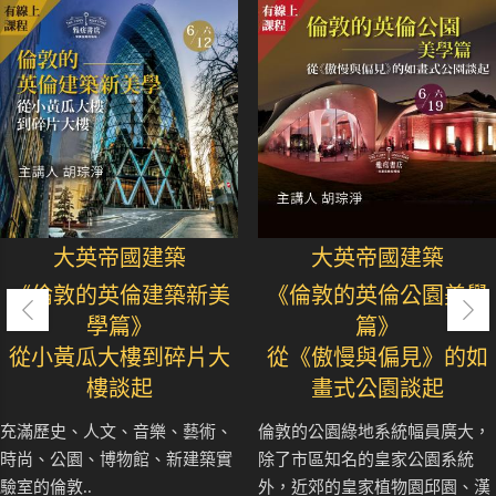
大英帝國建築
大英帝國建築
《倫敦的英倫建築新美
《倫敦的英倫公園美學
學篇》
篇》
從小黃瓜大樓到碎片大
從《傲慢與偏見》的如
樓談起
畫式公園談起
充滿歷史、人文、音樂、藝術、
倫敦的公園綠地系統幅員廣大，
時尚、公園、博物館、新建築實
除了市區知名的皇家公園系統
驗室的倫敦..
外，近郊的皇家植物園邱園、漢