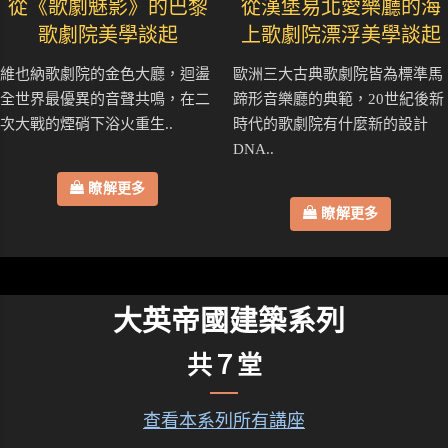
從《歌劇魅影》的巴黎
從漢堡易北愛樂廳的海
歌劇院美學談起
上歌劇院漂浮美學談起
維也納歌劇院的金色大廳，迴盪
歐洲三大古典歌劇院皆為標準馬
全世界最優異的音聲共鳴，在二
蹄形音樂廳的典範，20世紀後新
次大戰的煙硝下浴火重生..
時代的歌劇院有什麼新的設計
DNA..
瞭解更多
瞭解更多
大英帝國建築系列
共７堂
查看本系列所有講座