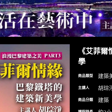
《艾菲爾
學
建築
商品類型
胡琮
主講人
建築
商品分類
課程時長