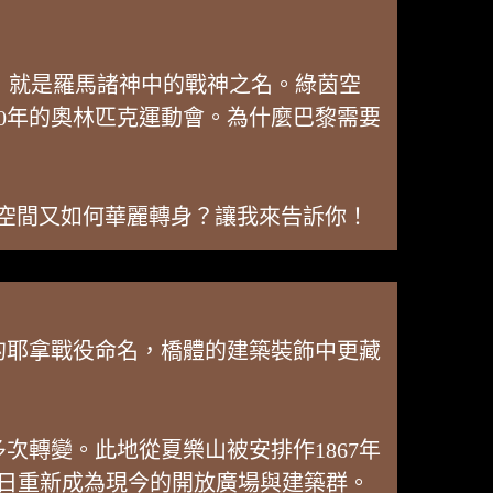
」就是羅馬諸神中的戰神之名。綠茵空
0年的奧林匹克運動會。為什麼巴黎需要
場地？空間又如何華麗轉身？讓我來告訴你！
獲勝的耶拿戰役命名，橋體的建築裝飾中更藏
次轉變。此地從夏樂山被安排作1867年
月22日重新成為現今的開放廣場與建築群。