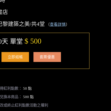
小時
書店
巴黎建築之美/共4堂
（
查看詳情
）
$ 500
0天 單堂
立即結帳
套票優惠
得紅利點數：
50 點
兌換本商品：
500 點
改或終止紅利點數活動之權利