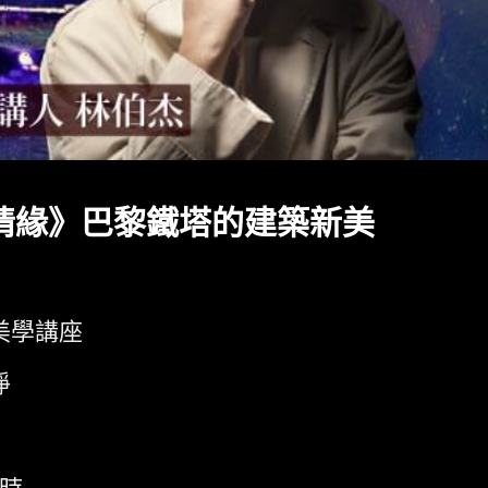
情緣》巴黎鐵塔的建築新美
美學講座
淨