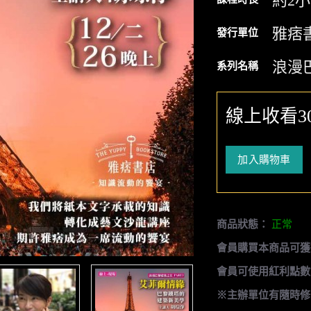
約2
雅痞
發行單位
浪漫
系列名稱
線上收看3
加入購物車
商品狀態：
正常
會員購買本商品可獲
會員可使用紅利點數
※主辦單位有隨時修