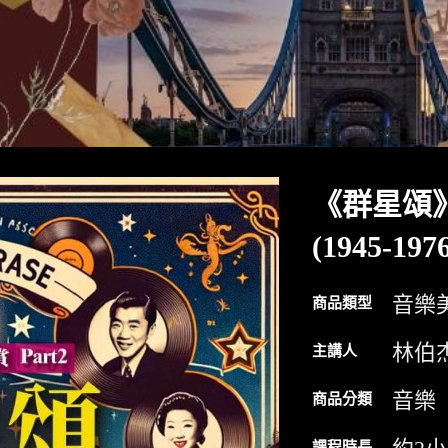
《群星頌
(1945-197
音樂
商品類型
林伯
主講人
音樂
商品分類
課程時長