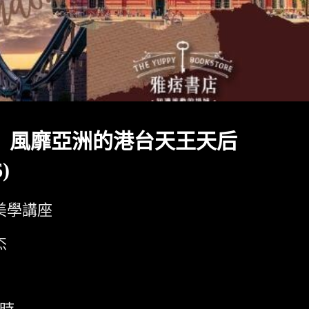
》風靡亞洲的港台天王天后
6)
美學講座
杰