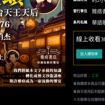
約2
雅痞
發行單位
華語
系列名稱
線上收看3
加入購物車
商品狀態：
正常
會員購買本商品可獲
會員可使用紅利點數
※主辦單位有隨時修