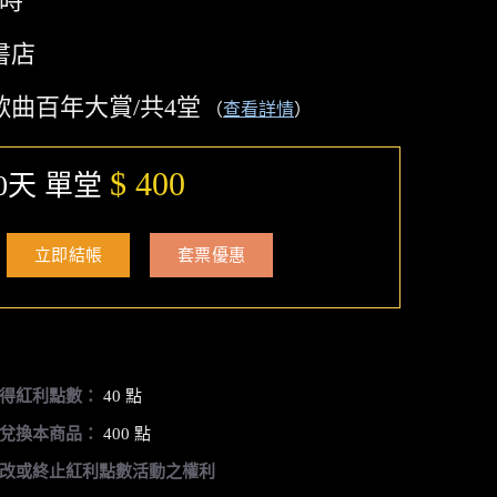
小時
書店
歌曲百年大賞/共4堂
（
查看詳情
）
$ 400
0天 單堂
立即結帳
套票優惠
得紅利點數：
40 點
兌換本商品：
400 點
改或終止紅利點數活動之權利