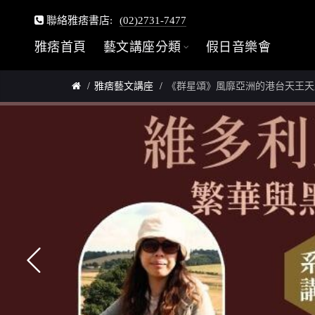
聯絡雅痞書店:
(02)2731-7477
雅痞首頁
藝文講座分類
假日音樂會
雅痞藝文講座
《群星頌》風靡亞洲的港台天王天后(19