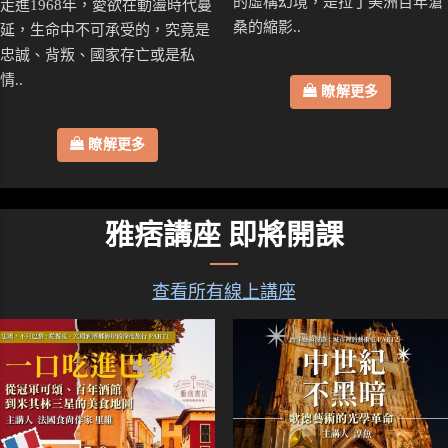
的虛構幻境，是拉丁美洲百年滄
走進1968年，愛欲在動盪時代蔓
桑的縮影..
延，生命中不可承受的，究竟是
忠誠、背叛、國家存亡或是私
情..
瞭解更多
瞭解更多
雅痞講座 即將開課
查看所有線上講座