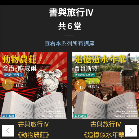
書與旅行Ⅳ
共６堂
查看本系列所有講座
書與旅行Ⅳ
書與旅行Ⅳ
《動物農莊》
《追憶似水年華》