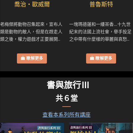
喬治・歐威爾
普魯斯特
老梅傑將動物召集起來，宣布人
一塊瑪德蓮和一縷茶香...十九世
類是動物的敵人，但是在趕走人
紀末的法國上流社會，舉手投足
類之後，權力遊戲才正要展開..
之中帶有什麼樣的華麗與哀愁..
瞭解更多
瞭解更多
書與旅行Ⅲ
共６堂
查看本系列所有講座