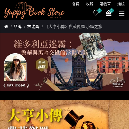
會員
收藏
購物車
結帳
0
0
品牌
林瑞昌
《大亨小傳》費茲傑羅 小鎮之旅