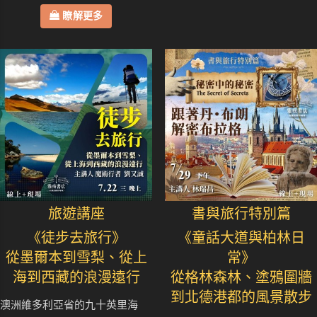
瞭解更多
旅遊講座
書與旅行特別篇
《徒步去旅行》
《童話大道與柏林日
從墨爾本到雪梨、從上
常》
海到西藏的浪漫遠行
從格林森林、塗鴉圍牆
到北德港都的風景散步
澳洲維多利亞省的九十英里海