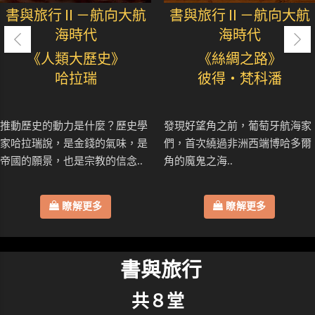
書與旅行Ⅱ－航向大航
書與旅行Ⅱ－航向大航
海時代
海時代
《人類大歷史》
《絲綢之路》
哈拉瑞
彼得・梵科潘
推動歷史的動力是什麼？歷史學
發現好望角之前，葡萄牙航海家
家哈拉瑞說，是金錢的氣味，是
們，首次繞過非洲西端博哈多爾
帝國的願景，也是宗教的信念..
角的魔鬼之海..
瞭解更多
瞭解更多
書與旅行
共８堂