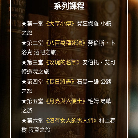
系列課程
★第一堂
《大亨小傳》
費茲傑羅 小鎮
之旅
★第二堂
《八百萬種死法》
勞倫斯‧卜
洛克 酒吧之旅
★第三堂
《玫瑰的名字》
安伯托‧艾可
修道院之旅
★第四堂
《長日將盡》
石黑一雄 公路
之旅
★第五堂
《月亮與六便士》
毛姆 島嶼
之旅
★第六堂
《沒有女人的男人們》
村上春
樹 寂寞之旅