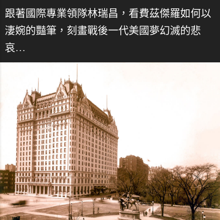
跟著國際專業領隊林瑞昌，看費茲傑羅如何以
淒婉的豔筆，刻畫戰後一代美國夢幻滅的悲
哀…