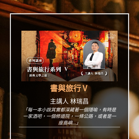
書與旅行Ⅴ
主講人 林瑞昌
「每一本小說其實都深藏著一個隱喻，有時是
一家酒吧，一個修道院，一條公路，或者是一
座島嶼...」