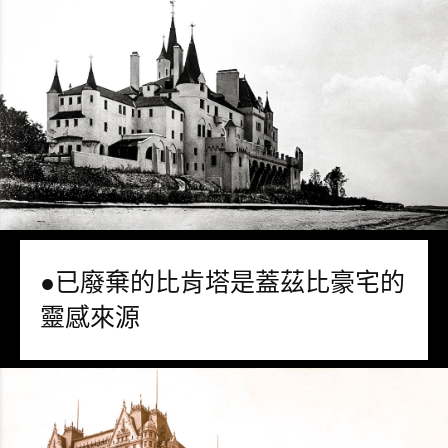
●已廢棄的比肯塔是蓋茲比豪宅的
靈感來源