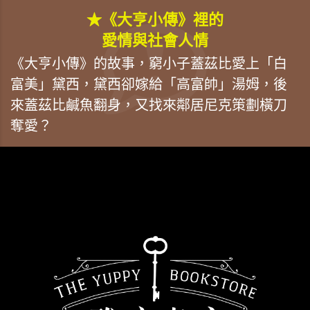
★《大亨小傳》裡的
愛情與社會人情
《大亨小傳》的故事，窮小子蓋茲比愛上「白
富美」黛西，黛西卻嫁給「高富帥」湯姆，後
來蓋茲比鹹魚翻身，又找來鄰居尼克策劃橫刀
奪愛？