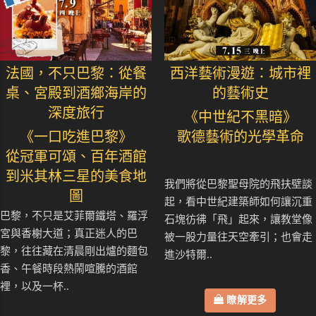
法國，不只巴黎：從餐
西洋藝術漫遊：城市裡
桌、宮殿到酒鄉海岸的
的藝術史
深度旅行
《中世紀不黑暗》
《一口吃進巴黎》
歌德藝術的光學革命
從冠軍可頌、百年酒館
到米其林三星的美食地
我們將從巴黎聖母院的飛扶壁談
圖
起，看中世紀建築師如何讓沉重
巴黎，不只是艾菲爾鐵塔、羅浮
石塊彷彿「飛」起來，讓教堂像
宮與香榭大道；真正迷人的巴
被一股力量往天空牽引；也會走
黎，往往藏在清晨剛出爐的麵包
進沙特爾..
香、午餐時段熱鬧喧騰的酒館
裡，以及一杯..
瞭解更多