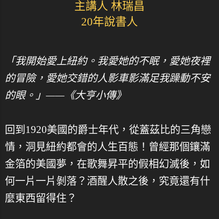
主講人 林瑞昌
20年說書人
「我開始愛上紐約。我愛她的不眠，愛她夜裡
的冒險，愛她交錯的人影車影滿足我躁動不安
的眼。」——《大亨小傳》
回到1920美國的爵士年代，從蓋茲比的三角戀
情，洞見紐約都會的人生百態！曾經那個鑲滿
金箔的美國夢，在歌舞昇平的假相幻滅後，如
何一片一片剝落？酒醒人散之後，究竟還有什
麼東西留得住？