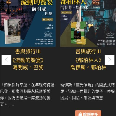
書與旅行Ⅲ
書與旅行Ⅲ
《流動的饗宴》
《都柏林人》
海明威。巴黎
喬伊斯。都柏林
「如果你夠幸運，在年輕時待過
喬伊斯「靈光乍現」的開放式結
巴黎，那麼巴黎將永遠跟隨著
尾，猶如一面批判的鏡子，喚醒
你，因為巴黎是一席流動的饗
困局、同情、嘲諷與智慧..
宴。」..
瞭解更多