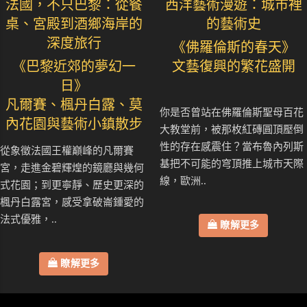
法國，不只巴黎：從餐
西洋藝術漫遊：城市裡
桌、宮殿到酒鄉海岸的
的藝術史
深度旅行
《佛羅倫斯的春天》
《巴黎近郊的夢幻一
文藝復興的繁花盛開
日》
凡爾賽、楓丹白露、莫
你是否曾站在佛羅倫斯聖母百花
內花園與藝術小鎮散步
大教堂前，被那枚紅磚圓頂壓倒
性的存在感震住？當布魯內列斯
從象徵法國王權巔峰的凡爾賽
基把不可能的穹頂推上城市天際
宮，走進金碧輝煌的鏡廳與幾何
線，歐洲..
式花園；到更寧靜、歷史更深的
楓丹白露宮，感受拿破崙鍾愛的
法式優雅，..
瞭解更多
瞭解更多