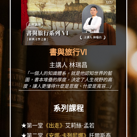
書與旅行Ⅵ
主講人 林瑞昌
「一個人的知識體系，就是他認知世界的藍
圖，書本堆疊的厚度，決定了人生視野的高
度，讓人更懂得什麼是恩寵、什麼是寬容...」
系列課程
★第一堂
《出走》
艾莉絲·孟若
★第二堂
《安娜·卡列尼娜》
托爾斯泰