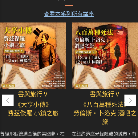
查看本系列所有講座
書與旅行Ⅴ
書與旅行Ⅴ
《大亨小傳》
《八百萬種死法》
費茲傑羅 小鎮之旅
勞倫斯‧卜洛克 酒吧之
旅
曾經那個鑲滿金箔的美國夢，在
在紐約這座光怪陸離的城市，有