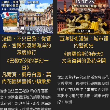
法國，不只巴黎：從餐
西洋藝術漫遊：城市裡
桌、宮殿到酒鄉海岸的
的藝術史
深度旅行
《佛羅倫斯的春天》
《巴黎近郊的夢幻一
文藝復興的繁花盛開
日》
凡爾賽、楓丹白露、莫
你是否曾站在佛羅倫斯聖母百花
內花園與藝術小鎮散步
大教堂前，被那枚紅磚圓頂壓倒
性的存在感震住？當布魯內列斯
從象徵法國王權巔峰的凡爾賽
基把不可能的穹頂推上城市天際
宮，走進金碧輝煌的鏡廳與幾何
線，歐洲..
式花園；到更寧靜、歷史更深的
楓丹白露宮，感受拿破崙鍾愛的