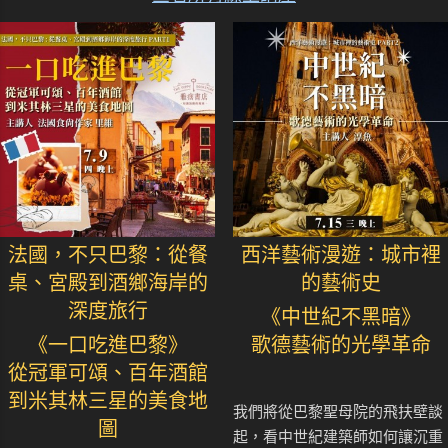
法國，不只巴黎：從餐
西洋藝術漫遊：城市裡
桌、宮殿到酒鄉海岸的
的藝術史
深度旅行
《中世紀不黑暗》
《一口吃進巴黎》
歌德藝術的光學革命
從冠軍可頌、百年酒館
到米其林三星的美食地
我們將從巴黎聖母院的飛扶壁談
圖
起，看中世紀建築師如何讓沉重