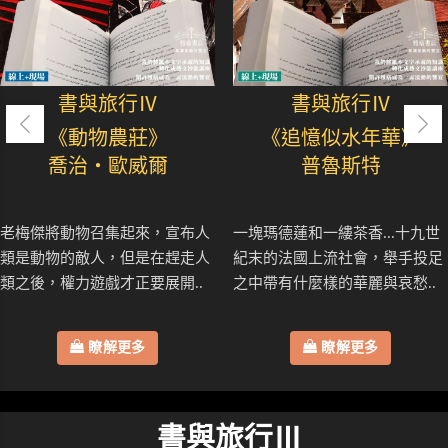
書與旅行Ⅳ
書與旅行Ⅳ
《動物農莊》
《追憶似水年華》
喬治・歐威爾
普魯斯特
老梅傑將動物召集起來，宣布人
一塊瑪德蓮和一縷茶香...十九世
類是動物的敵人，但是在趕走人
紀末的法國上流社會，舉手投足
類之後，權力遊戲才正要展開..
之中帶有什麼樣的華麗與哀愁..
瞭解更多
瞭解更多
書與旅行Ⅲ