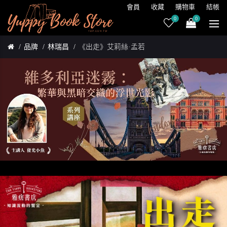
會員
收藏
購物車
結帳
0
0
品牌
林瑞昌
《出走》艾莉絲·孟若