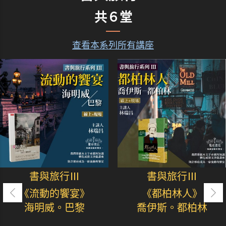
共６堂
查看本系列所有講座
書與旅行Ⅲ
書與旅行Ⅲ
《流動的饗宴》
《都柏林人》
海明威。巴黎
喬伊斯。都柏林