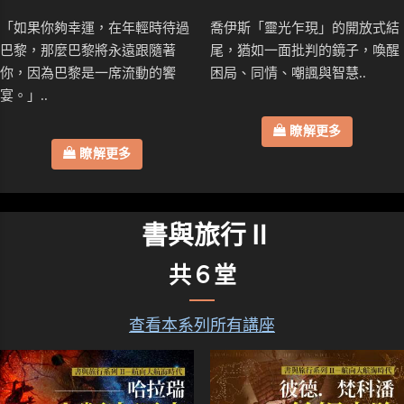
「如果你夠幸運，在年輕時待過
喬伊斯「靈光乍現」的開放式結
巴黎，那麼巴黎將永遠跟隨著
尾，猶如一面批判的鏡子，喚醒
你，因為巴黎是一席流動的饗
困局、同情、嘲諷與智慧..
宴。」..
瞭解更多
瞭解更多
書與旅行Ⅱ
共６堂
查看本系列所有講座