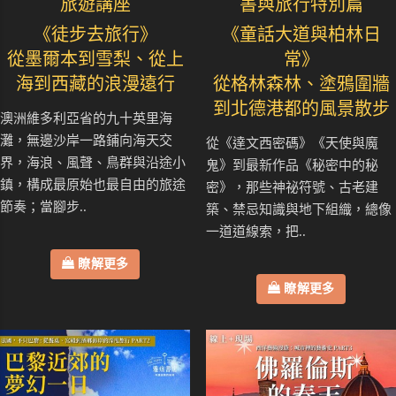
旅遊講座
書與旅行特別篇
《徒步去旅行》
《童話大道與柏林日
從墨爾本到雪梨、從上
常》
海到西藏的浪漫遠行
從格林森林、塗鴉圍牆
到北德港都的風景散步
澳洲維多利亞省的九十英里海
灘，無邊沙岸一路鋪向海天交
從《達文西密碼》《天使與魔
界，海浪、風聲、鳥群與沿途小
鬼》到最新作品《秘密中的秘
鎮，構成最原始也最自由的旅途
密》，那些神祕符號、古老建
節奏；當腳步..
築、禁忌知識與地下組織，總像
一道道線索，把..
瞭解更多
瞭解更多