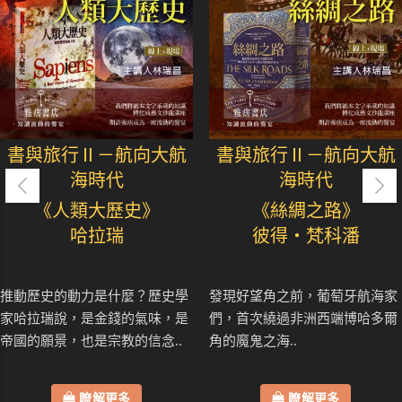
書與旅行Ⅱ－航向大航
書與旅行Ⅱ－航向大航
海時代
海時代
《人類大歷史》
《絲綢之路》
哈拉瑞
彼得・梵科潘
推動歷史的動力是什麼？歷史學
發現好望角之前，葡萄牙航海家
家哈拉瑞說，是金錢的氣味，是
們，首次繞過非洲西端博哈多爾
帝國的願景，也是宗教的信念..
角的魔鬼之海..
瞭解更多
瞭解更多