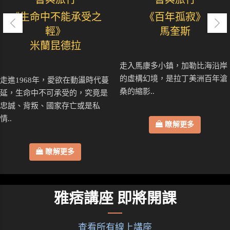
《生命中不能承受之
《百年孤寂》
輕》
馬奎斯
米蘭昆德拉
走入馬康多小鎮，加勒比海沿岸
的虛構幻境，是拉丁美洲百年滄
走進1968年，愛欲在動盪時代蔓
桑的縮影..
延，生命中不可承受的，究竟是
忠誠、背叛、國家存亡或是私
情..
瞭解更多
瞭解更多
雅痞講座 即將開課
查看所有線上講座