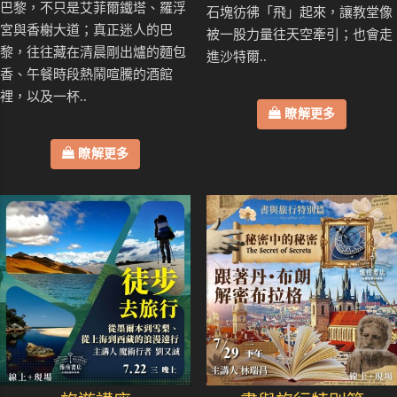
巴黎，不只是艾菲爾鐵塔、羅浮
石塊彷彿「飛」起來，讓教堂像
宮與香榭大道；真正迷人的巴
被一股力量往天空牽引；也會走
黎，往往藏在清晨剛出爐的麵包
進沙特爾..
香、午餐時段熱鬧喧騰的酒館
裡，以及一杯..
瞭解更多
瞭解更多