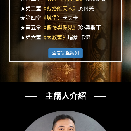
★第三堂
《戴洛維夫人》
吳爾芙
★第四堂
《城堡》
卡夫卡
★第五堂
《傲慢與偏見》
珍·奧斯丁
★第六堂
《大教堂》
瑞蒙·卡佛
查看完整系列
── 主講人介紹 ──