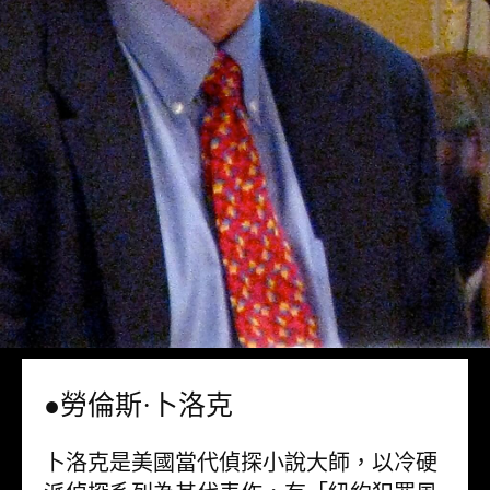
●勞倫斯·卜洛克
卜洛克是美國當代偵探小說大師，以冷硬