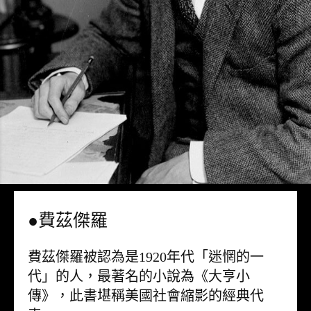
●費茲傑羅
費茲傑羅被認為是1920年代「迷惘的一
代」的人，最著名的小說為《大亨小
傳》，此書堪稱美國社會縮影的經典代