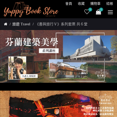
會員
收藏
購物車
結帳
0
0
旅遊 Travel
《書與旅行Ⅴ》系列套票 共６堂