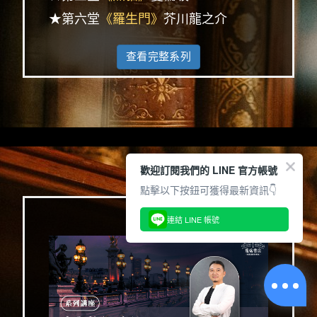
★第六堂
《羅生門》
芥川龍之介
查看完整系列
歡迎訂閱我們的 LINE 官方帳號
點擊以下按鈕可獲得最新資訊👇
連結 LINE 帳號