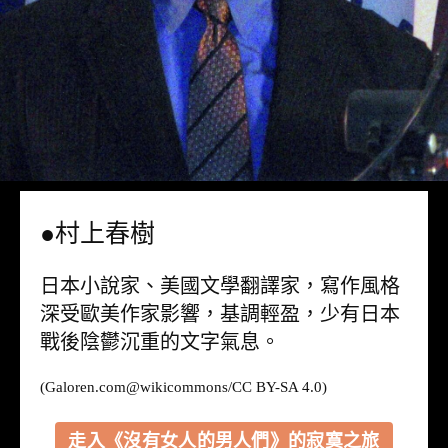
●村上春樹
日本小說家、美國文學翻譯家，寫作風格
深受歐美作家影響，基調輕盈，少有日本
戰後陰鬱沉重的文字氣息。
(Galoren.com@
wikicommons
/CC BY-SA 4.0)
走入《沒有女人的男人們》的寂寞之旅