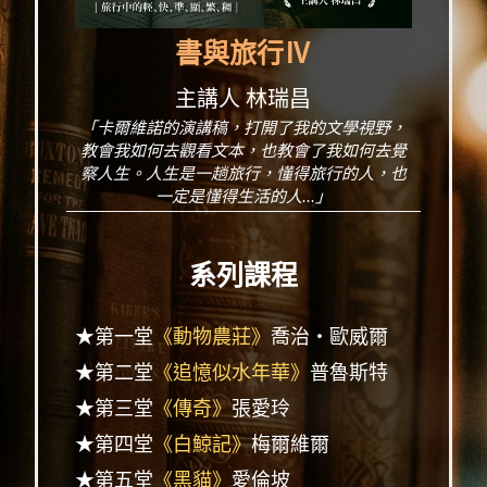
書與旅行Ⅳ
主講人 林瑞昌
「卡爾維諾的演講稿，打開了我的文學視野，
教會我如何去觀看文本，也教會了我如何去覺
察人生。人生是一趟旅行，懂得旅行的人，也
一定是懂得生活的人...」
系列課程
★第一堂
《動物農莊》
喬治・歐威爾
★第二堂
《追憶似水年華》
普魯斯特
★第三堂
《傳奇》
張愛玲
★第四堂
《白鯨記》
梅爾維爾
★第五堂
《黑貓》
愛倫坡