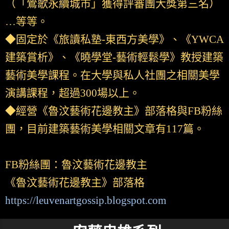
（「鶯歌永續城市」獲得評審團大獎第三名）
…等等。
◆固定於《旅讀私塾-東西方美學》、《YWCA
建築賞析》、《曉學堂-藝術輕鬆學》教授建築
藝術美學課程。在大學與私人社團之相關美學
演講課程，超過300場以上。
◆經營《魯汶藝術花邊教主》部落格與FB粉絲
團，目前建築藝術美學相關文章有117篇。
FB粉絲團：魯汶藝術花邊教主
《魯汶藝術花邊教主》部落格
https://leuvenartgossip.blogspot.com