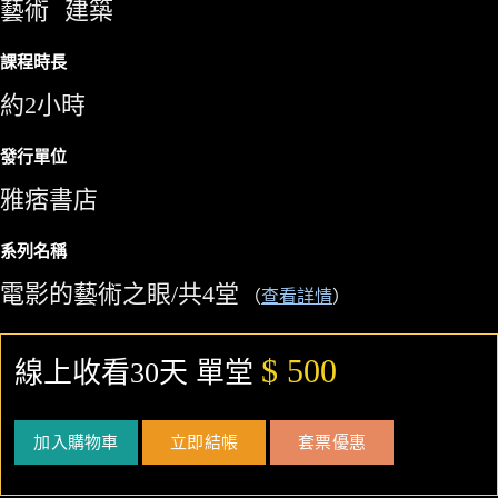
藝術
建築
課程時長
約2小時
發行單位
雅痞書店
系列名稱
電影的藝術之眼/共4堂
（
查看詳情
）
$ 500
線上收看30天 單堂
加入購物車
立即結帳
套票優惠