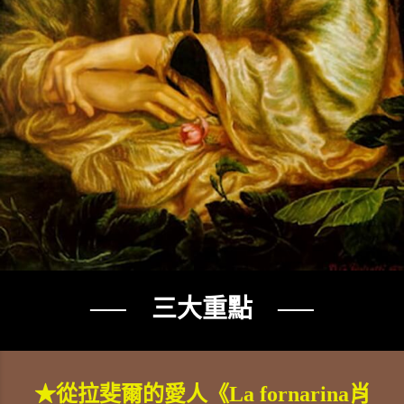
── 三大重點 ──
★從拉斐爾的愛人《La fornarina肖