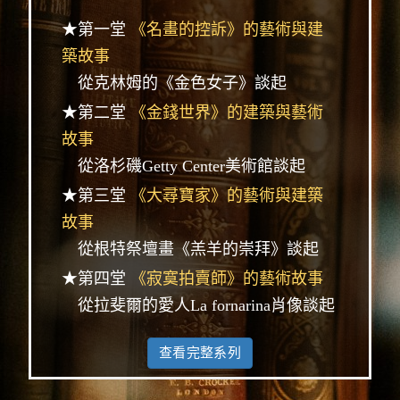
★第一堂
《名畫的控訴》的藝術與建
築故事
從克林姆的《金色女子》談起
★第二堂
《金錢世界》的建築與藝術
故事
從洛杉磯Getty Center美術館談起
★第三堂
《大尋寶家》的藝術與建築
故事
從根特祭壇畫《羔羊的崇拜》談起
★第四堂
《寂寞拍賣師》的藝術故事
從拉斐爾的愛人La fornarina肖像談起
查看完整系列