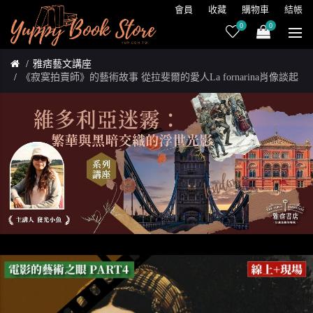
會員
收藏
購物車
結帳
0
0
雅痞藝文講座
《寂寞拍賣師》的藝術故事 從拉斐爾的愛人La fornarina肖像談起