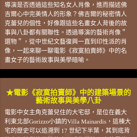
導演是否透過這些知名女人肖像，進而描述佛
吉爾心中完美情人的形象？佛吉爾的秘密情人
克蕾兒的個性，好像跟這些名畫女人背後的故
事與八卦都有關聯性。透過導演的藝術肖像＂
選物＂，從中世紀文藝復興一直到印性派的肖
像，一起來聊一聊電影《寂寞拍賣師》中的名
畫女子的藝術故事與美學暗喻。
★電影《寂寞拍賣師》中的建築場景的
藝術故事與美學八卦
電影中女主角克蕾兒住的大宅邸，是位在義大
利東北部Gorizzo小鎮的Villa Mainardis，這棟大
宅的歷史可以追溯到 17 世紀下半葉，其到底背