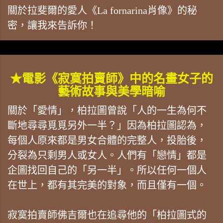
關於拉斐爾的愛人《La fornarina肖像》的秘
密，讓我來告訴你！
★電影《寂寞拍賣師》中的名畫女子的
藝術故事與美學暗喻
關於「愛情」，柏拉圖曾說「人的一生為何不
斷地尋尋覓覓另外一半？」因為柏拉圖認為，
每個人原來都是男女合體的完整人，投胎後，
分裂為只剩男人或女人。人們有「戀情」都是
企圖找回自己的「另一半」。所以任何一個人
在世上，都有其完美的對象，而且僅有一個。
寂寞拍賣師佛吉爾也在追尋他的「柏拉圖式的