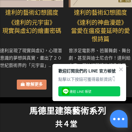
達利的藝術幻想國度
達利的藝術幻想國度
《達利的元宇宙》
《達利的神曲漫遊》
現實與虛幻的繪畫密碼
當愛在瘟疫蔓延時的愛
恨詩篇
達利呈現了現實與虛幻，心理潛
曾涉足電影界、芭蕾舞劇、舞台
意識的夢想與真實，畫出了２０
劇，甚至與迪士尼合作！達利給
世紀藝術界的「元宇宙」..
大家一個神幻夢境的想像世界..
歡迎訂閱我們的 LINE 官方帳號
點擊以下按鈕可獲得最新資訊👇
瞭解更多
瞭解更多
連結 LINE 帳號
馬德里建築藝術系列
共４堂