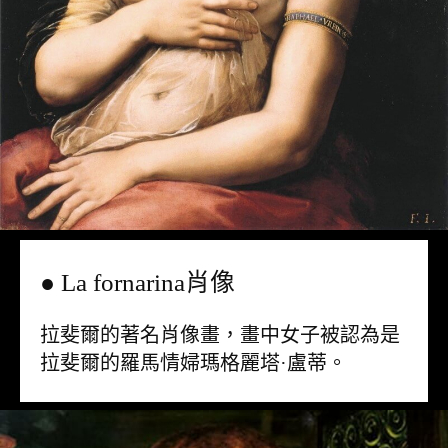
● La fornarina肖像
拉斐爾的著名肖像畫，畫中女子被認為是
拉斐爾的羅馬情婦瑪格麗塔·盧蒂。