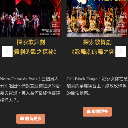
探索歌舞劇
探索歌舞劇
《歌舞劇的歌之探祕》
《歌舞劇的舞之究極》
Notre-Dame de Paris！三個男人
Cell Block Tango！犯罪女郎在芝
分別唱出他們對艾絲梅拉達的愛
加哥的華麗舞台上，綻放玫瑰色
慕與遐想，美人為何最終情歸鐘
的致命誘惑..
樓怪人？..
瞭解更多
瞭解更多