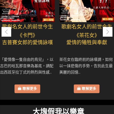
歌劇名女人的前世今生
歌劇名女人的前世今生
《卡門》
《茶花女》
吉普賽女郎的愛情詠嘆
愛情的犧牲與奉獻
「愛情像一隻自由的鳥兒」，以
茶花女在臨終前的詠嘆調，如何
古巴的哈瓦那音樂為基底，調配
以一抹悲傷的手勢，告別此生最
出西班牙拉丁式的熱烈與性感..
美麗的回憶..
瞭解更多
瞭解更多
大塊假我以樂章