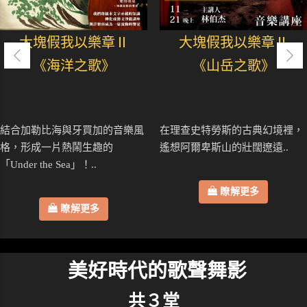
大塊假我以樂章Ⅱ
大塊假我以樂章Ⅱ
《海洋之歌》
《山岳之歌》
結合加勒比海與牙買加的音樂風
在理查史特勞斯的古典幻境裡，
格，形成一片熱鬧生趣的
遙想阿爾卑斯山的壯闊遼遠..
「Under the Sea」！..
瞭解更多
瞭解更多
美好時代的歌聲舞影
共３堂