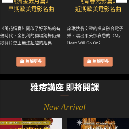
《流金歲月篇》
《青春光影篇》
早期歐美電影名曲
近期歐美電影名曲
《萬花嬉春》開啟了好萊塢的有
席琳狄翁空靈的嗓音融合電子
聲時代，金凱利的獨唱獨舞仍是
樂，唱出柔美卻哀愁的〈My
歌舞片史上無法超越的經典..
Heart Will Go On〉..
瞭解更多
瞭解更多
雅痞講座 即將開課
New Arrival