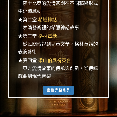
莎士比亞的愛情悲劇在不同藝術形式
中延續感動
★第二堂
希臘神話
表演藝術裡的希臘神話故事
★第三堂
格林童話
從民間傳說到兒童文學，格林童話的
表演藝術
★第四堂
梁山伯與祝英台
東方愛情故事的傳承與創新，從傳統
戲曲到現代音樂
查看完整系列