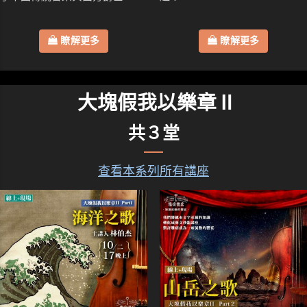
瞭解更多
瞭解更多
大塊假我以樂章Ⅱ
共３堂
查看本系列所有講座