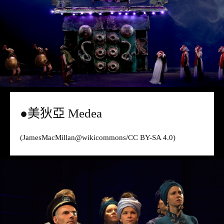
●美狄亞 Medea
(JamesMacMillan@
wikicommons
/CC BY-SA 4.0)