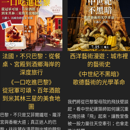
法國，不只巴黎：從餐
西洋藝術漫遊：城市裡
桌、宮殿到酒鄉海岸的
的藝術史
深度旅行
《中世紀不黑暗》
《一口吃進巴黎》
歌德藝術的光學革命
從冠軍可頌、百年酒館
到米其林三星的美食地
我們將從巴黎聖母院的飛扶壁談
圖
起，看中世紀建築師如何讓沉重
巴黎，不只是艾菲爾鐵塔、羅浮
石塊彷彿「飛」起來，讓教堂像
宮與香榭大道；真正迷人的巴
被一股力量往天空牽引；也會走
黎，往往藏在清晨剛出爐的麵包