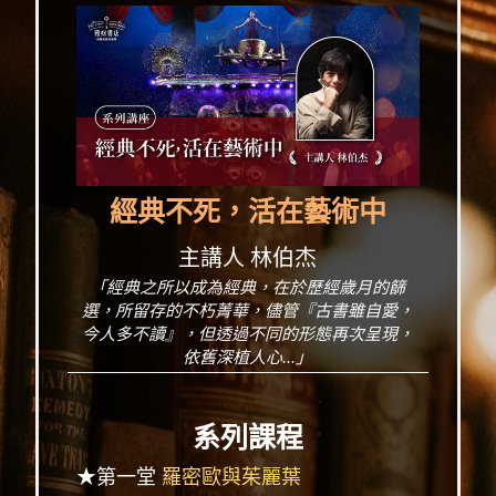
經典不死，活在藝術中
主講人 林伯杰
「經典之所以成為經典，在於歷經歲月的篩
選，所留存的不朽菁華，儘管『古書雖自愛，
今人多不讀』，但透過不同的形態再次呈現，
依舊深植人心...」
系列課程
★第一堂
羅密歐與茱麗葉