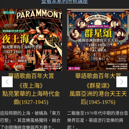
查看本系列所有講座
華語歌曲百年大賞
華語歌曲百年大賞
《夜上海》
《群星頌》
點亮繁華的上海時代金
風靡亞洲的港台天王天
曲(1927-1945)
后(1945-1976)
這段時期的上海，被稱為「東方
二戰後至1970年代中期的港台音
巴黎」，其音樂風格獨特，融合
樂界巨星，華語流行音樂的興
了中國傳統音樂與西方爵士..
起！..