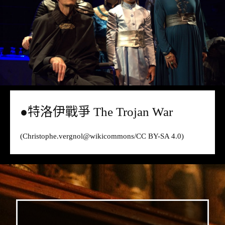
●特洛伊戰爭 The Trojan War
(Christophe.vergnol@
wikicommons
/CC BY-SA 4.0)