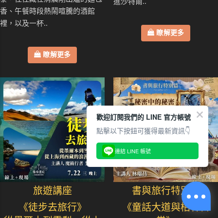
進沙特爾..
香、午餐時段熱鬧喧騰的酒館
裡，以及一杯..
瞭解更多
瞭解更多
歡迎訂閱我們的 LINE 官方帳號
點擊以下按鈕可獲得最新資訊👇
連結 LINE 帳號
旅遊講座
書與旅行特別篇
《徒步去旅行》
《童話大道與柏林日