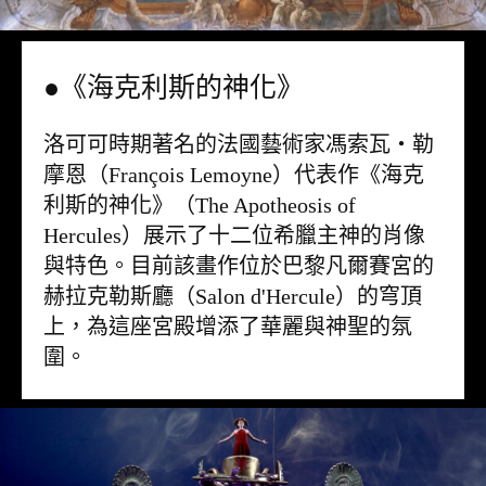
●《海克利斯的神化》
洛可可時期著名的法國藝術家馮索瓦・勒
摩恩（François Lemoyne）代表作《海克
利斯的神化》（The Apotheosis of
Hercules）展示了十二位希臘主神的肖像
與特色。目前該畫作位於巴黎凡爾賽宮的
赫拉克勒斯廳（Salon d'Hercule）的穹頂
上，為這座宮殿增添了華麗與神聖的氛
圍。