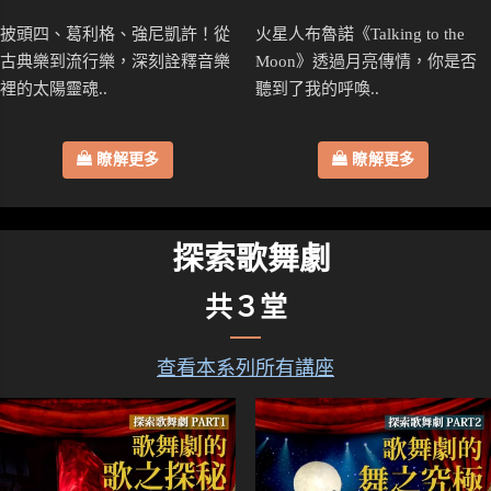
披頭四、葛利格、強尼凱許！從
火星人布魯諾《Talking to the
古典樂到流行樂，深刻詮釋音樂
Moon》透過月亮傳情，你是否
裡的太陽靈魂..
聽到了我的呼喚..
瞭解更多
瞭解更多
探索歌舞劇
共３堂
查看本系列所有講座