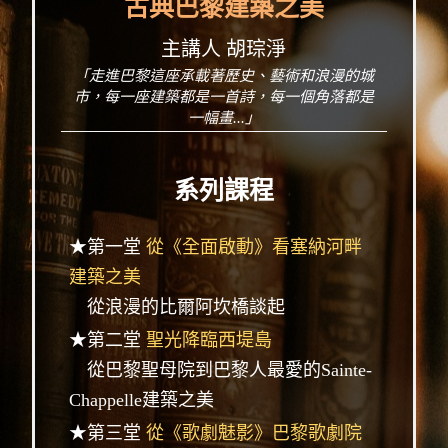
古典巴黎建築之美
主講人 胡琮淨
「走進巴黎這座承載著歷史、藝術和浪漫的城
市，每一座建築都是一首詩，每一個角落都是
一幅畫...」
系列課程
★第一堂
從《全面啟動》看塞納河畔
建築之美
從浪漫的比爾阿坎橋談起
★第二堂
聖光降臨西堤島
從巴黎聖母院到巴黎人最愛的Sainte-
Chappelle建築之美
★第三堂
從《歌劇魅影》巴黎歌劇院