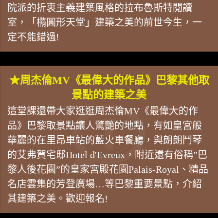
院派的折衷主義建築風格的拉布魯斯特閱讀
室，「橢圓形天堂」建築之美的前世今生，一
定不能錯過!
★周杰倫MV《最偉大的作品》巴黎其他取
景點的建築之美
這堂課還帶大家逛逛周杰倫MV《最偉大的作
品》巴黎取景點讓人驚艷的地點，有如皇宮般
華麗的在里昂車站的藍火車餐廳，與朗朗鬥琴
的艾弗賀宅邸Hotel d'Evreux，附近還有俗稱”巴
黎人後花園”的皇家宮殿花園Palais-Royal、精品
名店雲集的芳登廣場…等巴黎重要景點，介紹
其建築之美。歡迎報名!