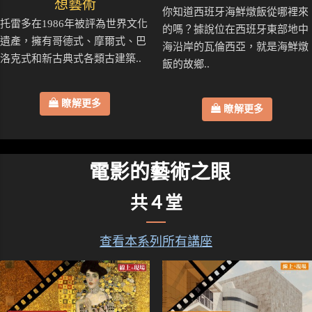
想藝術
你知道西班牙海鮮燉飯從哪裡來
托雷多在1986年被評為世界文化
的嗎？據說位在西班牙東部地中
遺產，擁有哥德式、摩爾式、巴
海沿岸的瓦倫西亞，就是海鮮燉
洛克式和新古典式各類古建築..
飯的故鄉..
瞭解更多
瞭解更多
電影的藝術之眼
共４堂
查看本系列所有講座