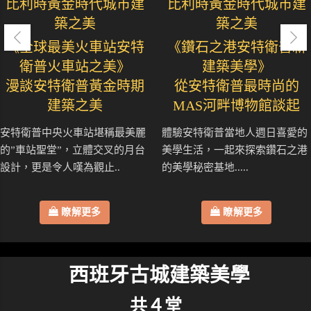
比利時黃金時代城市建
比利時黃金時代城市建
築之美
築之美
《全球最美火車站安特
《鑽石之港安特衛普新
衛普火車站之美》
建築美學》
漫談安特衛普黃金時期
從安特衛普最時尚的
建築之美
MAS河畔博物館談起
安特衛普中央火車站堪稱最美麗
體驗安特衛普當地人週日喜愛的
的”車站聖堂”，立體交叉的月台
美學生活，一起來探索鑽石之港
設計，更是令人嘆為觀止..
的美學秘密基地.....
瞭解更多
瞭解更多
西班牙古城建築美學
共４堂