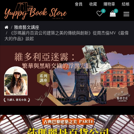
會員
收藏
購物車
結帳
0
0
雅痞藝文講座
《莎瑪麗丹百貨公司建築之美的傳統與創新》從周杰倫MV《最偉
大的作品》談起