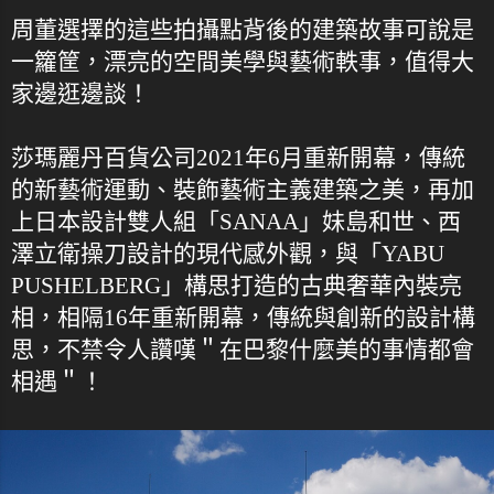
周董選擇的這些拍攝點背後的建築故事可說是
一籮筐，漂亮的空間美學與藝術軼事，值得大
家邊逛邊談！
莎瑪麗丹百貨公司2021年6月重新開幕，傳統
的新藝術運動、裝飾藝術主義建築之美，再加
上日本設計雙人組「SANAA」妹島和世、西
澤立衛操刀設計的現代感外觀，與「YABU
PUSHELBERG」構思打造的古典奢華內裝亮
相，相隔16年重新開幕，傳統與創新的設計構
思，不禁令人讚嘆＂在巴黎什麼美的事情都會
相遇＂！