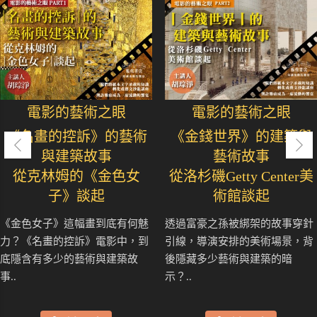
電影的藝術之眼
電影的藝術之眼
《名畫的控訴》的藝術
《金錢世界》的建築與
與建築故事
藝術故事
從克林姆的《金色女
從洛杉磯Getty Center美
子》談起
術館談起
《金色女子》這幅畫到底有何魅
透過富豪之孫被綁架的故事穿針
力？《名畫的控訴》電影中，到
引線，導演安排的美術場景，背
底隱含有多少的藝術與建築故
後隱藏多少藝術與建築的暗
事..
示？..