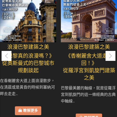
浪漫巴黎建築之美
浪漫巴黎建築之美
《巴黎真的浪漫嗎？》
《香榭麗舍大道走七
從奧斯曼式的巴黎城市
回！》
規劃談起
從羅浮宮到凱旋門建築
之美
在香榭麗舍大道上面浪漫散步，
在清晨或是黃昏的時候到塞納河
巴黎最美麗的軸線，就是從羅浮
畔去走走..
宮到凱旋門的這一條經典的古典
中軸線..
瞭解更多