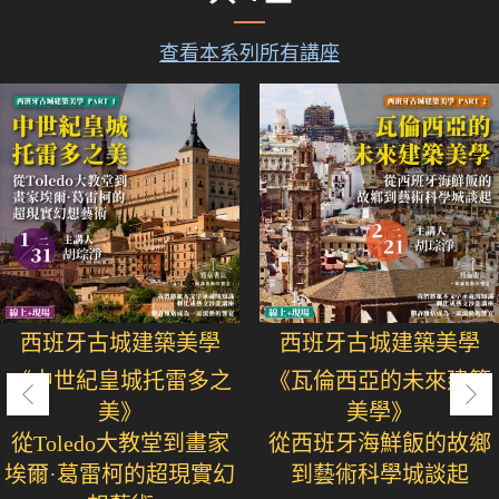
查看本系列所有講座
西班牙古城建築美學
西班牙古城建築美學
《中世紀皇城托雷多之
《瓦倫西亞的未來建築
美》
美學》
從Toledo大教堂到畫家
從西班牙海鮮飯的故鄉
埃爾·葛雷柯的超現實幻
到藝術科學城談起