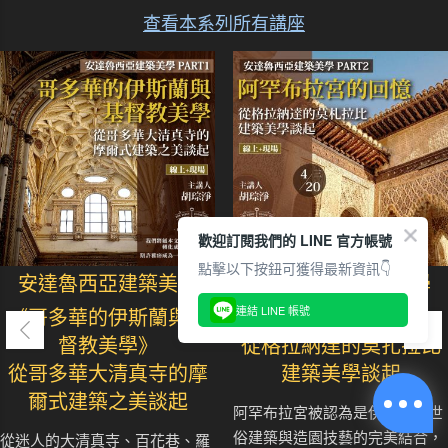
查看本系列所有講座
歡迎訂閱我們的 LINE 官方帳號
點擊以下按鈕可獲得最新資訊👇
安達魯西亞建築美學
安達魯西亞建築美學
連結 LINE 帳號
《哥多華的伊斯蘭與基
《阿罕布拉宮的回憶》
督教美學》
從格拉納達的莫扎拉比
從哥多華大清真寺的摩
建築美學談起
爾式建築之美談起
阿罕布拉宮被認為是伊斯蘭教世
俗建築與造園技藝的完美結合，
從迷人的大清真寺、百花巷、羅