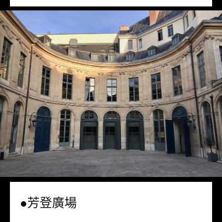
●芳登廣場