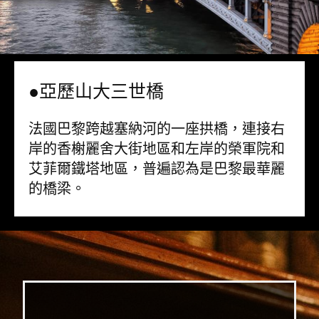
●亞歷山大三世橋
法國巴黎跨越塞納河的一座拱橋，連接右
岸的香榭麗舍大街地區和左岸的榮軍院和
艾菲爾鐵塔地區，普遍認為是巴黎最華麗
的橋梁。