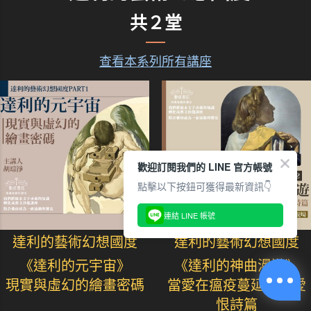
共２堂
查看本系列所有講座
歡迎訂閱我們的 LINE 官方帳號
點擊以下按鈕可獲得最新資訊👇
連結 LINE 帳號
達利的藝術幻想國度
達利的藝術幻想國度
《達利的元宇宙》
《達利的神曲漫遊》
現實與虛幻的繪畫密碼
當愛在瘟疫蔓延時的愛
恨詩篇