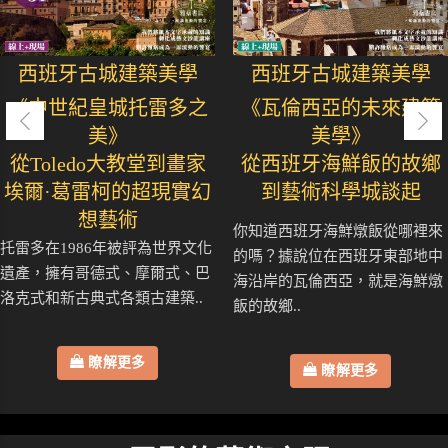
西班牙古城建築美學
西班牙古城建築美學
《中世紀皇城托雷多之
《瓦倫西亞的未來建築
美》
美學》
從Toledo大教堂到畫家
從西班牙海鮮飯的故鄉
埃爾·葛雷柯的超現實幻
到藝術科學城談起
想藝術
你知道西班牙海鮮燉飯從哪裡來
托雷多在1986年被評為世界文化
的嗎？據說位在西班牙東部地中
遺產，擁有哥德式、摩爾式、巴
海沿岸的瓦倫西亞，就是海鮮燉
洛克式和新古典式各類古建築..
飯的故鄉..
瞭解更多
瞭解更多