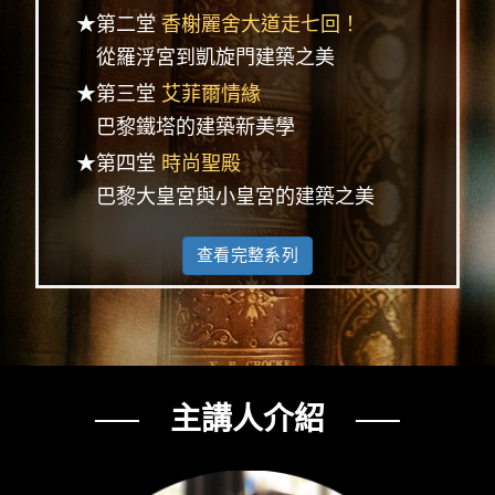
★第二堂
香榭麗舍大道走七回！
從羅浮宮到凱旋門建築之美
★第三堂
艾菲爾情緣
巴黎鐵塔的建築新美學
★第四堂
時尚聖殿
巴黎大皇宮與小皇宮的建築之美
查看完整系列
── 主講人介紹 ──