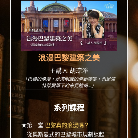
浪漫巴黎建築之美
主講人 胡琮淨
「巴黎的浪漫，是海明威的流動饗宴，也是波
特萊爾筆下的末見鐘情...」
系列課程
★第一堂
巴黎真的浪漫嗎？
從奧斯曼式的巴黎城市規劃談起