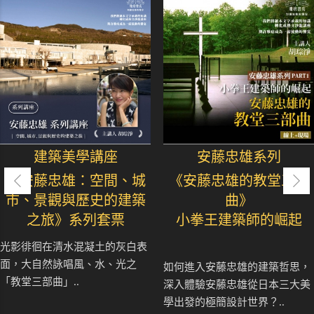
建築美學講座
安藤忠雄系列
《安藤忠雄：空間、城
《安藤忠雄的教堂三部
市、景觀與歷史的建築
曲》
之旅》系列套票
小拳王建築師的崛起
光影徘徊在清水混凝土的灰白表
面，大自然詠唱風、水、光之
如何進入安藤忠雄的建築哲思，
「教堂三部曲」..
深入體驗安藤忠雄從日本三大美
學出發的極簡設計世界？..