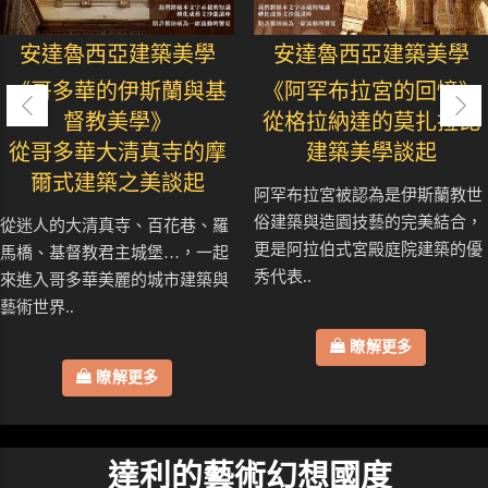
安達魯西亞建築美學
安達魯西亞建築美學
《哥多華的伊斯蘭與基
《阿罕布拉宮的回憶》
督教美學》
從格拉納達的莫扎拉比
從哥多華大清真寺的摩
建築美學談起
爾式建築之美談起
阿罕布拉宮被認為是伊斯蘭教世
俗建築與造園技藝的完美結合，
從迷人的大清真寺、百花巷、羅
更是阿拉伯式宮殿庭院建築的優
馬橋、基督教君主城堡…，一起
秀代表..
來進入哥多華美麗的城市建築與
藝術世界..
瞭解更多
瞭解更多
達利的藝術幻想國度