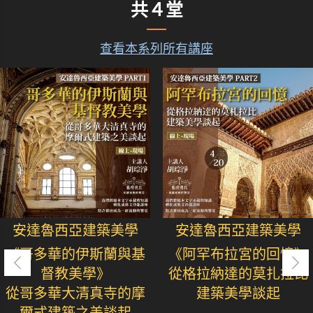
共４堂
查看本系列所有講座
安達魯西亞建築美學
安達魯西亞建築美學
《哥多華的伊斯蘭與基
《阿罕布拉宮的回憶》
督教美學》
從格拉納達的莫扎拉比
從哥多華大清真寺的摩
建築美學談起
爾式建築之美談起