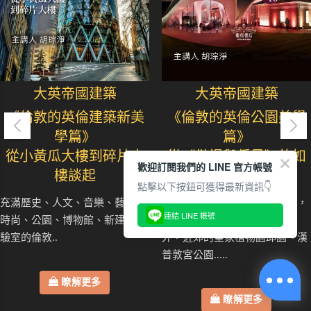
大英帝國建築
大英帝國建築
《倫敦的英倫建築新美
《倫敦的英倫公園美學
學篇》
篇》
從小黃瓜大樓到碎片大
從《傲慢與偏見》的如
歡迎訂閱我們的 LINE 官方帳號
樓談起
畫式公園談起
點擊以下按鈕可獲得最新資訊👇
充滿歷史、人文、音樂、藝術、
倫敦的公園綠地系統幅員廣大，
連結 LINE 帳號
時尚、公園、博物館、新建築實
除了市區知名的皇家公園系統
驗室的倫敦..
外，近郊的皇家植物園邱園、漢
普敦宮公園.....
瞭解更多
瞭解更多