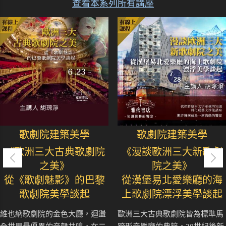
查看本系列所有講座
歌劇院建築美學
歌劇院建築美學
《歐洲三大古典歌劇院
《漫談歐洲三大新歌劇
之美》
院之美》
從《歌劇魅影》的巴黎
從漢堡易北愛樂廳的海
歌劇院美學談起
上歌劇院漂浮美學談起
維也納歌劇院的金色大廳，迴盪
歐洲三大古典歌劇院皆為標準馬