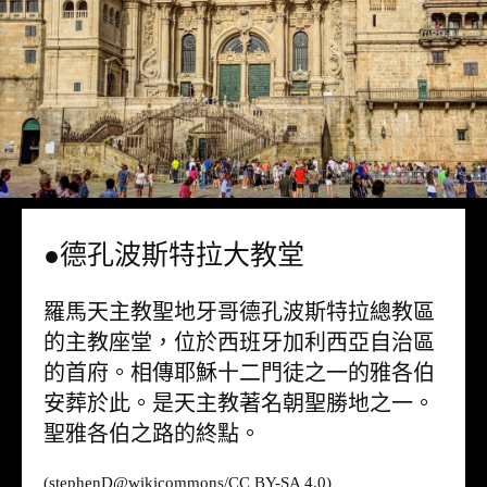
●德孔波斯特拉大教堂
羅馬天主教聖地牙哥德孔波斯特拉總教區
的主教座堂，位於西班牙加利西亞自治區
的首府。相傳耶穌十二門徒之一的雅各伯
安葬於此。是天主教著名朝聖勝地之一。
聖雅各伯之路的終點。
(stephenD@
wikicommons
/CC BY-SA 4.0)