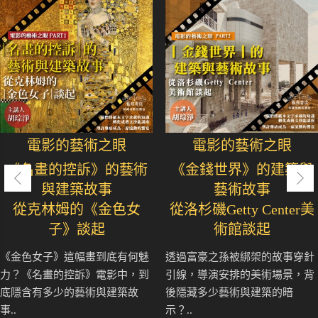
電影的藝術之眼
電影的藝術之眼
《名畫的控訴》的藝術
《金錢世界》的建築與
與建築故事
藝術故事
從克林姆的《金色女
從洛杉磯Getty Center美
子》談起
術館談起
《金色女子》這幅畫到底有何魅
透過富豪之孫被綁架的故事穿針
力？《名畫的控訴》電影中，到
引線，導演安排的美術場景，背
底隱含有多少的藝術與建築故
後隱藏多少藝術與建築的暗
事..
示？..