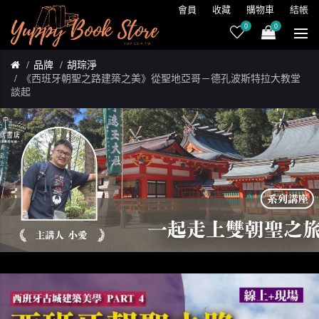
會員
收藏
購物車
結帳
0
0
品牌
胡琮淨
《西班牙朝聖之路建築之美》從聖地亞哥－德孔波斯特拉大教堂
談起