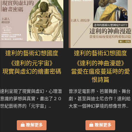
達利的藝術幻想國度
達利的藝術幻想國度
《達利的元宇宙》
《達利的神曲漫遊》
現實與虛幻的繪畫密碼
當愛在瘟疫蔓延時的愛
恨詩篇
達利呈現了現實與虛幻，心理潛
曾涉足電影界、芭蕾舞劇、舞台
意識的夢想與真實，畫出了２０
劇，甚至與迪士尼合作！達利給
世紀藝術界的「元宇宙」..
大家一個神幻夢境的想像世界..
瞭解更多
瞭解更多