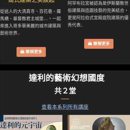
阿罕布拉宮被認為是伊斯蘭教世
俗建築與造園技藝的完美結合，
從迷人的大清真寺、百花巷、羅
更是阿拉伯式宮殿庭院建築的優
馬橋、基督教君主城堡…，一起
秀代表..
來進入哥多華美麗的城市建築與
藝術世界..
瞭解更多
瞭解更多
達利的藝術幻想國度
共２堂
查看本系列所有講座