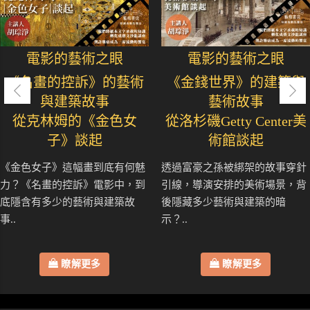
電影的藝術之眼
電影的藝術之眼
《名畫的控訴》的藝術
《金錢世界》的建築與
與建築故事
藝術故事
從克林姆的《金色女
從洛杉磯Getty Center美
子》談起
術館談起
《金色女子》這幅畫到底有何魅
透過富豪之孫被綁架的故事穿針
力？《名畫的控訴》電影中，到
引線，導演安排的美術場景，背
底隱含有多少的藝術與建築故
後隱藏多少藝術與建築的暗
事..
示？..
瞭解更多
瞭解更多