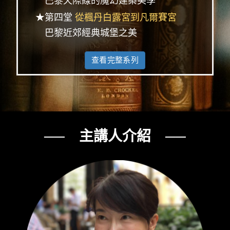
巴黎天際線的魔幻建築美學
★第四堂
從楓丹白露宮到凡爾賽宮
巴黎近郊經典城堡之美
查看完整系列
── 主講人介紹 ──