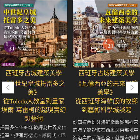
西班牙古城建築美學
西班牙古城建築美學
《中世紀皇城托雷多之
《瓦倫西亞的未來建築
美》
美學》
從Toledo大教堂到畫家
從西班牙海鮮飯的故鄉
埃爾·葛雷柯的超現實幻
到藝術科學城談起
想藝術
你知道西班牙海鮮燉飯從哪裡來
托雷多在1986年被評為世界文化
的嗎？據說位在西班牙東部地中
遺產，擁有哥德式、摩爾式、巴
海沿岸的瓦倫西亞，就是海鮮燉