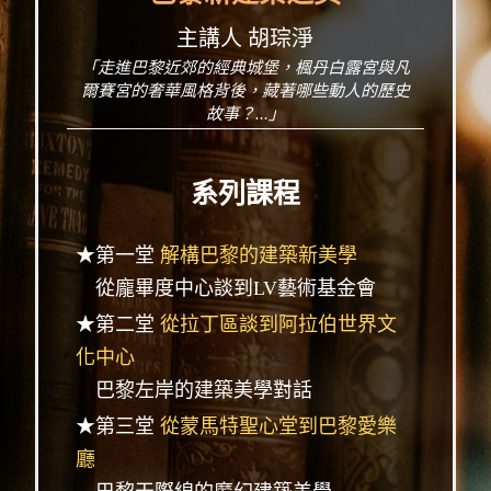
主講人 胡琮淨
「走進巴黎近郊的經典城堡，楓丹白露宮與凡
爾賽宮的奢華風格背後，藏著哪些動人的歷史
故事？...」
系列課程
★第一堂
解構巴黎的建築新美學
從龐畢度中心談到LV藝術基金會
★第二堂
從拉丁區談到阿拉伯世界文
化中心
巴黎左岸的建築美學對話
★第三堂
從蒙馬特聖心堂到巴黎愛樂
廳