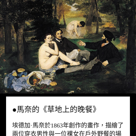
●馬奈的《草地上的晚餐》
埃德加·馬奈於1863年創作的畫作，描繪了
兩位穿衣男性與一位裸女在戶外野餐的場