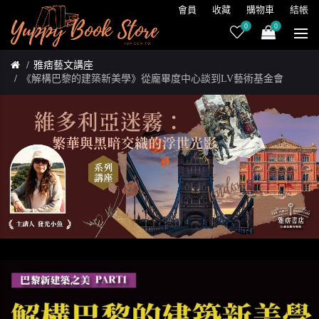
會員
收藏
購物車
結帳
0
0
雅痞藝文講座
《解構巴黎的建築新美學》從龐畢度中心談到LV藝術基金會