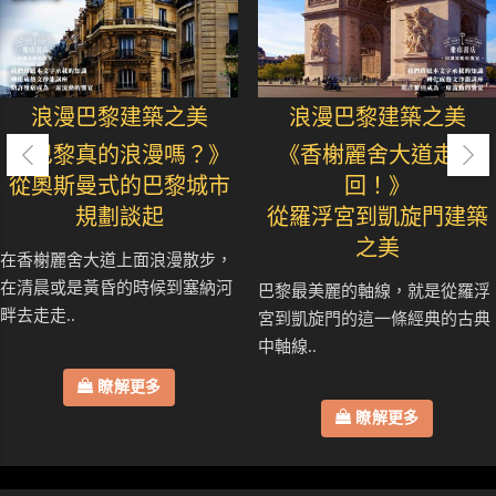
浪漫巴黎建築之美
浪漫巴黎建築之美
《巴黎真的浪漫嗎？》
《香榭麗舍大道走七
從奧斯曼式的巴黎城市
回！》
規劃談起
從羅浮宮到凱旋門建築
之美
在香榭麗舍大道上面浪漫散步，
在清晨或是黃昏的時候到塞納河
巴黎最美麗的軸線，就是從羅浮
畔去走走..
宮到凱旋門的這一條經典的古典
中軸線..
瞭解更多
瞭解更多