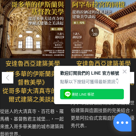
安達魯西亞建築美學
安達魯西亞建築美學
歡迎訂閱我們的 LINE 官方帳號
《哥多華的伊斯蘭與基
《阿罕布拉宮的回憶》
點擊以下按鈕可獲得最新資訊👇
督教美學》
從格拉納達的莫扎拉比
從哥多華大清真寺的摩
建築美學談起
連結 LINE 帳號
爾式建築之美談起
阿罕布拉宮被認為是伊斯蘭教世
俗建築與造園技藝的完美結合，
從迷人的大清真寺、百花巷、羅
更是阿拉伯式宮殿庭院建築的優
馬橋、基督教君主城堡…，一起
秀代表..
來進入哥多華美麗的城市建築與
藝術世界..